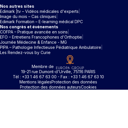
Nos autres sites
Edimark |tv – Vidéos médicales d'experts
Image du mois – Cas cliniques
Edimark Formation – E-learning médical DPC
Nos congrès et événements
COFPA – Pratique avancée en soins
EFO – Entretiens Francophones d'Orthoptie
Journée Médecine & Enfance - MG
PIPA – Pathologie Infectieuse Pédiatrique Ambulatoire
Les Rendez-vous by Curie
Membre de
19-21 rue Dumont-d'Urville, 75116 PARIS
Tél : +33 1 46 67 63 00 - Fax : +33 1 46 67 63 10
Mentions légales
Protection des données
Protection des données auteurs
Cookies
Rechercher un mot clé
Identifiant / Mot de passe oubli
Pour accéder aux contenus publiés sur Edimark.fr vous dev
posséder un compte et vous identifier au moyen d’un email e
Déjà inscrit(e)
Déjà inscrit(e)
Pas encore inscrit(e) ?
Pas encore inscrit(e) ?
Vous avez oublié votre mot de passe ?
d’un mot de passe. L’email est celui que vous avez renseigné
Merci de saisir votre e-mail. Vous recevrez un message
lors de votre inscription ou de votre abonnement à l’une de 
Connectez-vous à votre compte
Connectez-vous à votre compte
pour réinitialiser votre mot de passe.