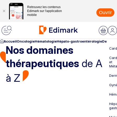
Retrouvez les contenus
Edimark sur l'application
Ouvrir
mobile
Accueil
Oncologie
Hématologie
Hépato-gastroentérologie
Dermato
Nos domaines
Card
Card
thérapeutiques
de A
et
Méta
à Z
Derm
Gyné
Héma
Hépa
gast