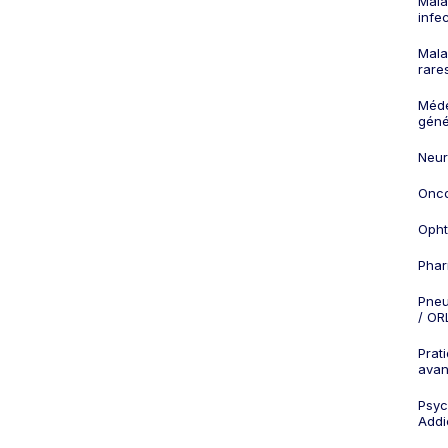
Mala
infe
Mala
rare
Méd
géné
Neur
Onco
Opht
Phar
Pneu
/ OR
Prat
ava
Psych
Addi