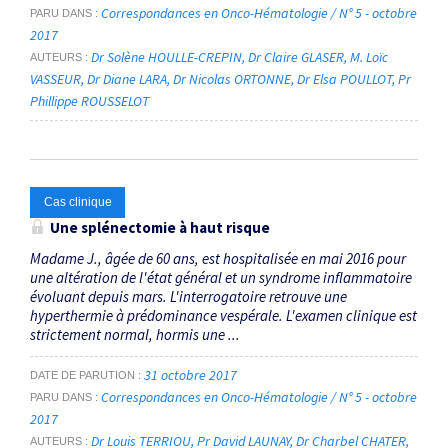
Correspondances en Onco-Hématologie / N° 5 - octobre
PARU DANS
2017
Dr Solène HOULLE-CREPIN
Dr Claire GLASER
M. Loïc
AUTEURS
VASSEUR
Dr Diane LARA
Dr Nicolas ORTONNE
Dr Elsa POULLOT
Pr
Phillippe ROUSSELOT
Cas clinique
Une splénectomie à haut risque
Madame J., âgée de 60 ans, est hospitalisée en mai 2016 pour
une altération de l'état général et un syndrome inflammatoire
évoluant depuis mars. L'interrogatoire retrouve une
hyperthermie à prédominance vespérale. L'examen clinique est
strictement normal, hormis une ...
31 octobre 2017
DATE DE PARUTION
Correspondances en Onco-Hématologie / N° 5 - octobre
PARU DANS
2017
Dr Louis TERRIOU
Pr David LAUNAY
Dr Charbel CHATER
AUTEURS