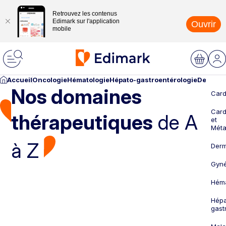
Retrouvez les contenus
Edimark sur l'application
Ouvrir
mobile
Accueil
Oncologie
Hématologie
Hépato-gastroentérologie
Dermato
Nos domaines
Card
Card
thérapeutiques
de A
et
Méta
à Z
Derm
Gyné
Héma
Hépa
gast