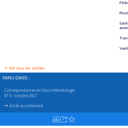
Pédi
Rhum
Sant
anim
Tran
Viei
Voir tous les articles
PARU DANS :
Correspondances en Onco-Hématologie
N° 5 - octobre 2017
Accès au sommaire