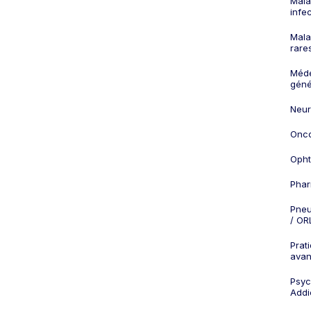
Mala
infe
Mala
rare
Méd
géné
Neur
Onco
Opht
Phar
Pneu
/ OR
Prat
ava
Psych
Addi