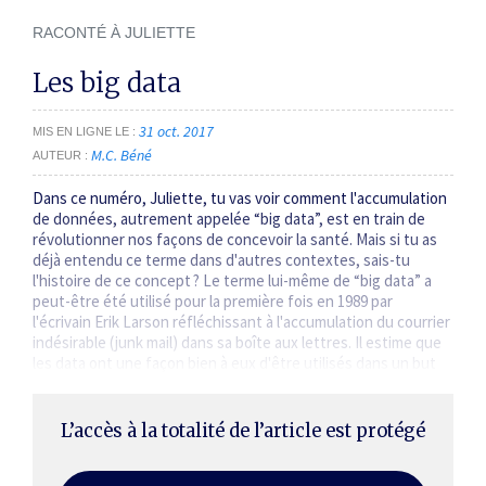
RACONTÉ À JULIETTE
Les big data
31 oct. 2017
MIS EN LIGNE LE
M.C. Béné
AUTEUR
Dans ce numéro, Juliette, tu vas voir comment l'accumulation
de données, autrement appelée “big data”, est en train de
révolutionner nos façons de concevoir la santé. Mais si tu as
déjà entendu ce terme dans d'autres contextes, sais-tu
l'histoire de ce concept ? Le terme lui-même de “big data” a
peut-être été utilisé pour la première fois en 1989 par
l'écrivain Erik Larson réfléchissant à l'accumulation du courrier
indésirable (junk mail) dans sa boîte aux lettres. Il estime que
les data ont une façon bien à eux d'être utilisés dans un but
différent de celui initialement prévu. Car c'est d'abord…
L’accès à la totalité de l’article est protégé