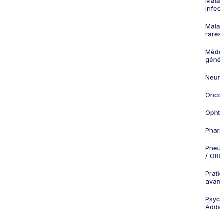
Mala
infe
Mala
rare
Méd
géné
Neur
Onco
Opht
Phar
Pneu
/ OR
Prat
ava
Psych
Addi