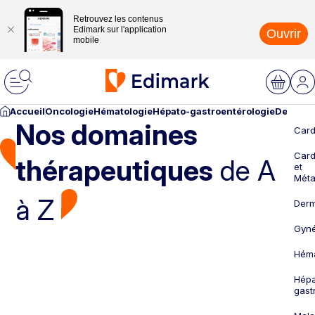
Retrouvez les contenus
Edimark sur l'application
Ouvrir
mobile
Accueil
Oncologie
Hématologie
Hépato-gastroentérologie
Dermato
Nos domaines
Card
Card
thérapeutiques
de A
et
Méta
à Z
Derm
Gyné
Héma
Hépa
gast