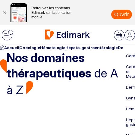
Retrouvez les contenus
Edimark sur l'application
Ouvrir
mobile
Accueil
Oncologie
Hématologie
Hépato-gastroentérologie
Dermato
Nos domaines
Card
Card
thérapeutiques
de A
et
Méta
à Z
Derm
Gyné
Héma
Hépa
gast