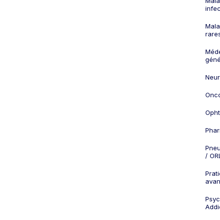
Mala
infe
Mala
rare
Méd
géné
Neur
Onco
Opht
Phar
Pneu
/ OR
Prat
ava
Psych
Addi