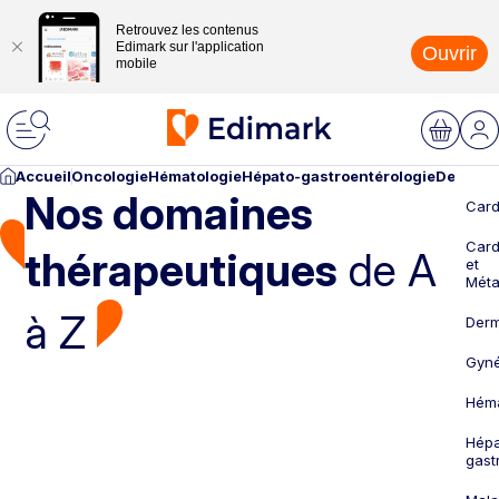
Retrouvez les contenus
Edimark sur l'application
Ouvrir
mobile
Accueil
Oncologie
Hématologie
Hépato-gastroentérologie
Dermato
Nos domaines
Card
Card
thérapeutiques
de A
et
Méta
à Z
Derm
Gyné
Héma
Hépa
gast