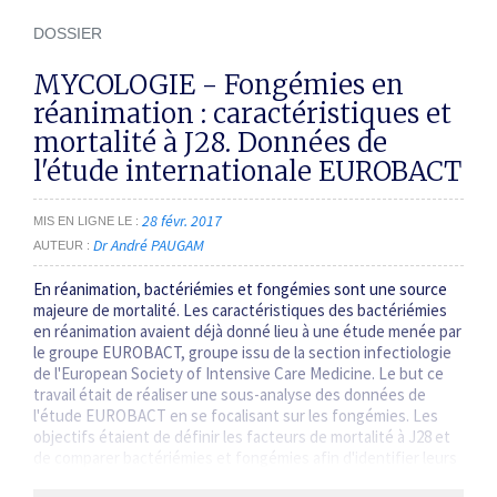
DOSSIER
MYCOLOGIE - Fongémies en
réanimation : caractéristiques et
mortalité à J28. Données de
l'étude internationale EUROBACT
28 févr. 2017
MIS EN LIGNE LE
Dr André PAUGAM
AUTEUR
En réanimation, bactériémies et fongémies sont une source
majeure de mortalité. Les caractéristiques des bactériémies
en réanimation avaient déjà donné lieu à une étude menée par
le groupe EUROBACT, groupe issu de la section infectiologie
de l'European Society of Intensive Care Medicine. Le but ce
travail était de réaliser une sous-analyse des données de
l'étude EUROBACT en se focalisant sur les fongémies. Les
objectifs étaient de définir les facteurs de mortalité à J28 et
de comparer bactériémies et fongémies afin d'identifier leurs
caractéristiques propres.