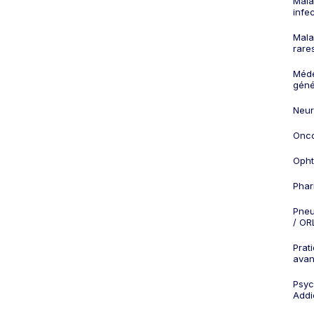
Mala
infe
Mala
rare
Méd
géné
Neur
Onco
Opht
Phar
Pneu
/ OR
Prat
ava
Psych
Addi