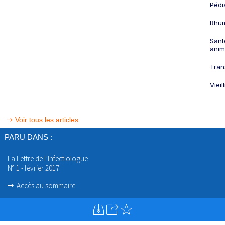
Pédi
Rhum
Sant
anim
Tran
Viei
Voir tous les articles
PARU DANS :
La Lettre de l’Infectiologue
N° 1 - février 2017
Accès au sommaire