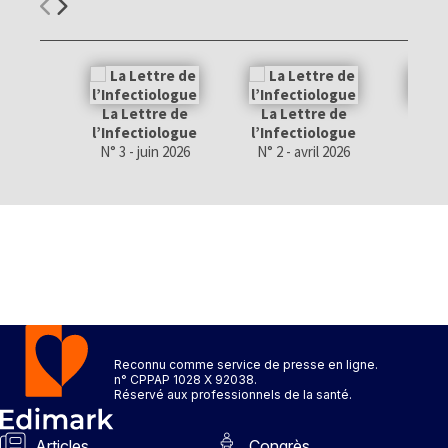
La Lettre de
La Lettre de
La 
l’Infectiologue
l’Infectiologue
l’Inf
N° 3 - juin 2026
N° 2 - avril 2026
N° 1
Reconnu comme service de presse en ligne.
n° CPPAP 1028 X 92038.
Réservé aux professionnels de la santé.
Articles
Congrès