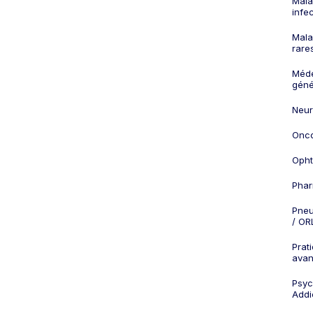
Mala
infe
Mala
rare
Méd
géné
Neur
Onco
Opht
Phar
Pneu
/ OR
Prat
ava
Psych
Addi