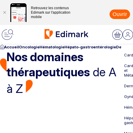
Retrouvez les contenus
Edimark sur l'application
Ouvrir
mobile
Accueil
Oncologie
Hématologie
Hépato-gastroentérologie
Dermato
Nos domaines
Card
Card
thérapeutiques
de A
et
Méta
à Z
Derm
Gyné
Héma
Hépa
gast