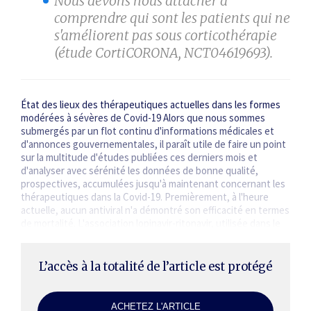
Nous devons nous attacher à
comprendre qui sont les patients qui ne
s'améliorent pas sous corticothérapie
(étude CortiCORONA, NCT04619693).
État des lieux des thérapeutiques actuelles dans les formes
modérées à sévères de Covid-19 Alors que nous sommes
submergés par un flot continu d'informations médicales et
d'annonces gouvernementales, il paraît utile de faire un point
sur la multitude d'études publiées ces derniers mois et
d'analyser avec sérénité les données de bonne qualité,
prospectives, accumulées jusqu'à maintenant concernant les
thérapeutiques dans la Covid-19. Premièrement, à l'heure
actuelle, aucun antiviral n'a démontré son efficacité en termes
de mortalité. ­L'association lopinavir-ritonavir, utilisée dans le
VIH, n'a…
L’accès à la totalité de l’article est protégé
ACHETEZ L'ARTICLE