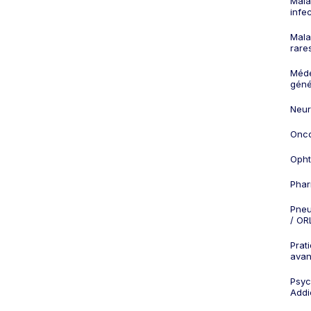
Mala
infe
Mala
rare
Méd
géné
Neur
Onco
Opht
Phar
Pneu
/ OR
Prat
ava
Psych
Addi