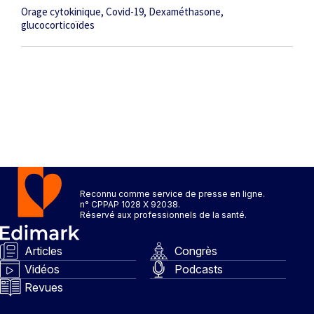
Orage cytokinique
Covid-19
Dexaméthasone
glucocorticoïdes
Reconnu comme service de presse en ligne.
n° CPPAP 1028 X 92038.
Réservé aux professionnels de la santé.
Articles
Congrès
Vidéos
Podcasts
Revues