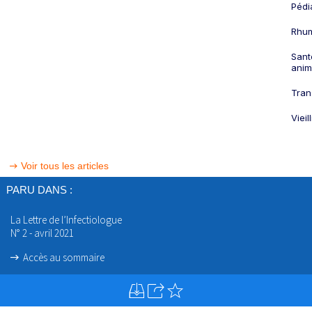
Pédi
Rhum
Sant
anim
Tran
Viei
Voir tous les articles
PARU DANS :
La Lettre de l’Infectiologue
N° 2 - avril 2021
Accès au sommaire