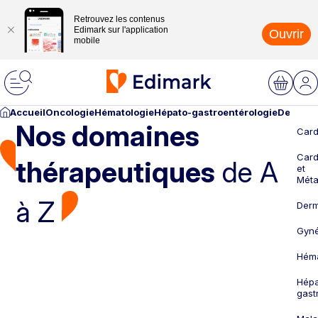
Retrouvez les contenus
Edimark sur l'application
Ouvrir
mobile
Accueil
Oncologie
Hématologie
Hépato-gastroentérologie
Dermato
Nos domaines
Card
Card
thérapeutiques
de A
et
Méta
à Z
Derm
Gyné
Héma
Hépa
gast