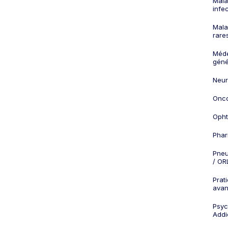
Mala
infe
Mala
rare
Méd
géné
Neur
Onco
Opht
Phar
Pneu
/ OR
Prat
ava
Psych
Addi