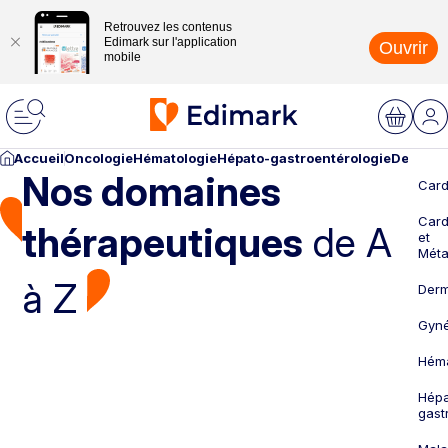
Retrouvez les contenus
Edimark sur l'application
Ouvrir
mobile
Accueil
Oncologie
Hématologie
Hépato-gastroentérologie
Dermato
Nos domaines
Card
Card
thérapeutiques
de A
et
Méta
à Z
Derm
Gyné
Héma
Hépa
gast