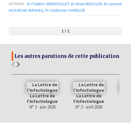
Dr Frédéric GRENOUILLET
Dr Kevin BOUILLER
Dr Laurent
AUTEURS
HUSTACHE-MATHIEU
Pr Catherine CHIROUZE
1 / 1
Les autres parutions de cette publication
La Lettre de
La Lettre de
La 
l’Infectiologue
l’Infectiologue
l’Inf
N° 3 - juin 2026
N° 2 - avril 2026
N° 1