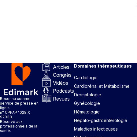
Domaines thérapeutiques
Articles
Congrès
Cardiologie
Vidéos
Cardiorénal et Métabolisme
Podcasts
Dermatologie
Revues
Reconnu comme
Gynécologie
service de presse en
ligne.
Hématologie
n° CPPAP 1028 X
92038.
Hépato-gastroentérologie
Réservé aux
professionnels de la
Maladies infectieuses
santé.