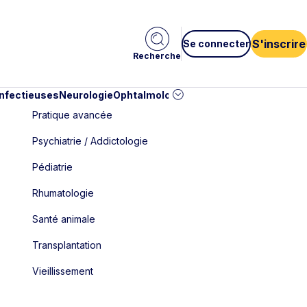
S'inscrire
Se connecter
Recherche
infectieuses
Neurologie
Ophtalmologie
Pédiatrie
Cardiologie
Car
Pratique avancée
Psychiatrie / Addictologie
Pédiatrie
Rhumatologie
Santé animale
Transplantation
Vieillissement