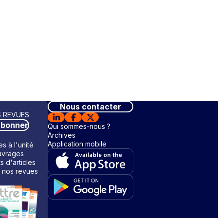
Nous contacter
 REVUES
abonner
Qui sommes-nous ?
Archives
Application mobile
s à l'unité
vrages
ts d'articles
 nos revues