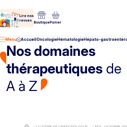
Lire nos
revues
Boutique
Panier
Menu
Accueil
Oncologie
Hématologie
Hépato-gastroentéro
Nos domaines
thérapeutiques
de
A à Z
LA LETTRE DE L’INFECTIOLOGUE
N° 5 - OCTOBRE 20