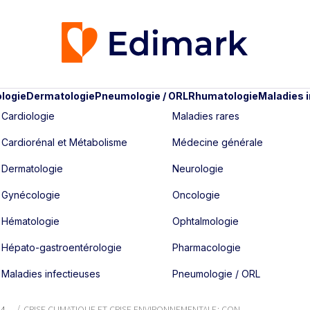
logie
Dermatologie
Pneumologie / ORL
Rhumatologie
Maladies 
Cardiologie
Maladies rares
Cardiorénal et Métabolisme
Médecine générale
Dermatologie
Neurologie
Gynécologie
Oncologie
Hématologie
Ophtalmologie
Hépato-gastroentérologie
Pharmacologie
Maladies infectieuses
Pneumologie / ORL
24
CRISE CLIMATIQUE ET CRISE ENVIRONNEMENTALE : CON...