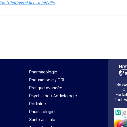
Contributions et liens d’intérêts
NOS
Pharmacologie
S'
Pneumologie / ORL
Revue
Pratique avancée
Ou
Forfai
Psychiatrie / Addictologie
Toutes
Pédiatrie
Rhumatologie
Santé animale