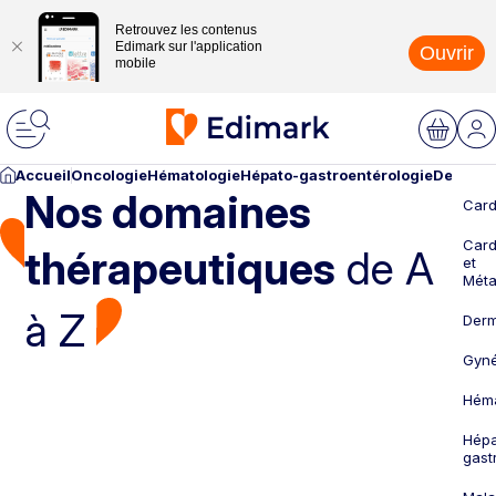
Retrouvez les contenus
Edimark sur l'application
Ouvrir
mobile
Accueil
Oncologie
Hématologie
Hépato-gastroentérologie
Dermato
Nos domaines
Card
Card
thérapeutiques
de A
et
Méta
à Z
Derm
Gyné
Héma
Hépa
gast