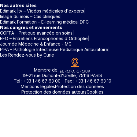
Nos autres sites
Edimark |tv – Vidéos médicales d'experts
Image du mois – Cas cliniques
Edimark Formation – E-learning médical DPC
Nos congrès et événements
COFPA – Pratique avancée en soins
EFO – Entretiens Francophones d'Orthoptie
Journée Médecine & Enfance - MG
PIPA – Pathologie Infectieuse Pédiatrique Ambulatoire
Les Rendez-vous by Curie
Membre de
19-21 rue Dumont-d'Urville, 75116 PARIS
Tél : +33 1 46 67 63 00 - Fax : +33 1 46 67 63 10
Mentions légales
Protection des données
Protection des données auteurs
Cookies
Rechercher un mot clé
Identifiant / Mot de passe oubli
Pour accéder aux contenus publiés sur Edimark.fr vous dev
posséder un compte et vous identifier au moyen d’un email e
Déjà inscrit(e)
Déjà inscrit(e)
Pas encore inscrit(e) ?
Pas encore inscrit(e) ?
Vous avez oublié votre mot de passe ?
d’un mot de passe. L’email est celui que vous avez renseigné
Merci de saisir votre e-mail. Vous recevrez un message
lors de votre inscription ou de votre abonnement à l’une de 
Connectez-vous à votre compte
Connectez-vous à votre compte
pour réinitialiser votre mot de passe.
publications. Si toutefois vous ne vous souvenez plus de vos