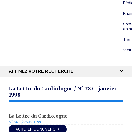
Pédi
Rhum
Sant
anim
Tran
Viei
AFFINEZ VOTRE RECHERCHE
Recherche textuelle
La Lettre du Cardiologue / N° 287 - janvier
1998
Publication
La Lettre du Cardiologue
N° 287 - janvier 1998
ACHETER CE NUMÉRO