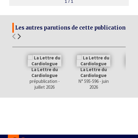
1 / 1
Les autres parutions de cette publication
La Lettre du
La Lettre du
La 
Cardiologue
Cardiologue
Car
prépublication -
N° 595-596 - juin
N° 593
juillet 2026
2026