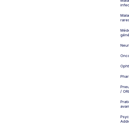
Mala
infe
Mala
rare
Méd
géné
Neur
Onco
Opht
Phar
Pneu
/ OR
Prat
ava
Psych
Addi