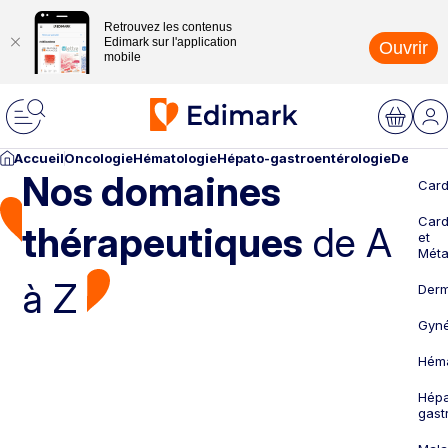
Retrouvez les contenus
Edimark sur l'application
Ouvrir
mobile
Accueil
Oncologie
Hématologie
Hépato-gastroentérologie
Dermato
Nos domaines
Card
Card
thérapeutiques
de A
et
Méta
à Z
Derm
Gyné
Héma
Hépa
gast