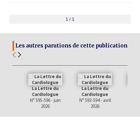
1 / 1
Les autres parutions de cette publication
La Lettre du
La Lettre du
La 
Cardiologue
Cardiologue
Car
N° 595-596 - juin
N° 593-594 - avril
N° 
2026
2026
fév