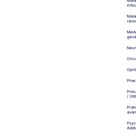
Mala
infe
Mala
rare
Méd
géné
Neur
Onco
Opht
Phar
Pneu
/ OR
Prat
ava
Psych
Addi