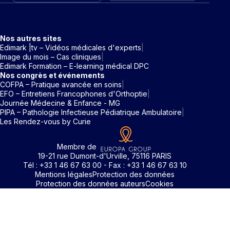
Nos autres sites
Edimark |tv – Vidéos médicales d'experts
Image du mois – Cas cliniques
Edimark Formation – E-learning médical DPC
Nos congrès et événements
COFPA – Pratique avancée en soins
EFO – Entretiens Francophones d'Orthoptie
Journée Médecine & Enfance - MG
PIPA – Pathologie Infectieuse Pédiatrique Ambulatoire
Les Rendez-vous by Curie
Membre de
19-21 rue Dumont-d'Urville, 75116 PARIS
Tél : +33 1 46 67 63 00 - Fax : +33 1 46 67 63 10
Mentions légales
Protection des données
Protection des données auteurs
Cookies
Rechercher un mot clé
Identifiant / Mot de passe oubli
Pour accéder aux contenus publiés sur Edimark.fr vous dev