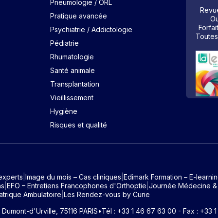
Pneumologie / ORL
Revue
Pratique avancée
Ou
Forfai
Psychiatrie / Addictologie
Toutes
Pédiatrie
Rhumatologie
Santé animale
Transplantation
Vieillissement
Hygiène
Risques et qualité
experts
Image du mois – Cas cliniques
Edimark Formation – E-learni
ns
EFO – Entretiens Francophones d'Orthoptie
Journée Médecine &
atrique Ambulatoire
Les Rendez-vous by Curie
e Dumont-d'Urville, 75116 PARIS
•
Tél : +33 1 46 67 63 00 - Fax : +33 