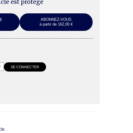
ticle est protégé
ABONNEZ-VOUS
E
à partir de 162,00 €
cle.