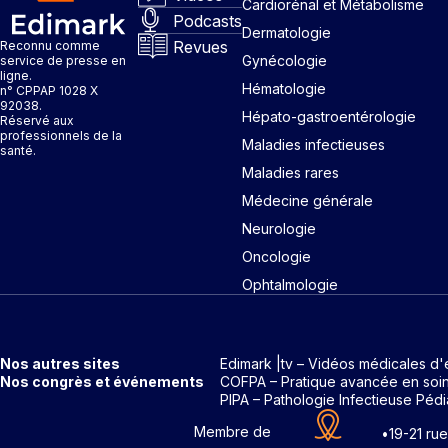
Cardiorénal et Métabolisme
Podcasts
Dermatologie
Revues
Reconnu comme
Gynécologie
service de presse en
ligne.
Hématologie
n° CPPAP 1028 X
92038.
Hépato-gastroentérologie
Réservé aux
professionnels de la
Maladies infectieuses
santé.
Maladies rares
Médecine générale
Neurologie
Oncologie
Ophtalmologie
Nos autres sites
Edimark |tv – Vidéos médicales d'
Nos congrès et événements
COFPA – Pratique avancée en soi
PIPA – Pathologie Infectieuse Pédi
Membre de
•
19-21 ru