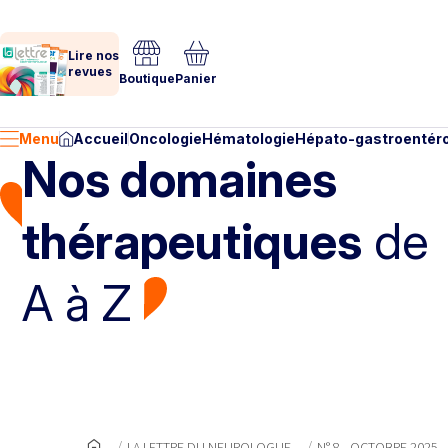
Lire nos
revues
Boutique
Panier
Menu
Accueil
Oncologie
Hématologie
Hépato-gastroentéro
Nos domaines
thérapeutiques
de
A à Z
LA LETTRE DU NEUROLOGUE
N° 8 - OCTOBRE 2025