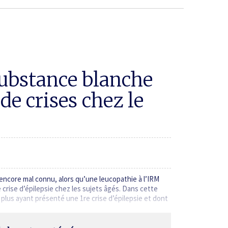
substance blanche
de crises chez le
encore mal connu, alors qu’une leuco­pathie à l’IRM
crise d’épilepsie chez les sujets âgés. Dans cette
 plus ayant présenté une 1re crise d’épilepsie et dont