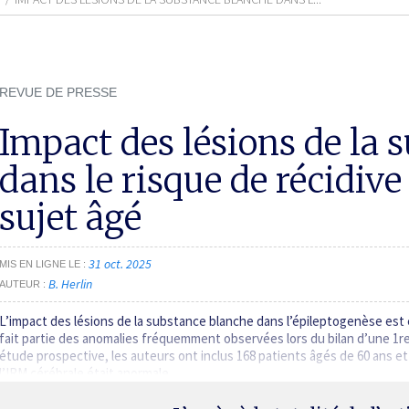
REVUE DE PRESSE
Impact des lésions de la 
dans le risque de récidive 
sujet âgé
31 oct. 2025
MIS EN LIGNE LE
B. Herlin
AUTEUR
L’impact des lésions de la substance blanche dans l’épileptogenèse est 
fait partie des anomalies fréquemment observées lors du bilan d’une 1re 
étude prospective, les auteurs ont inclus 168 patients âgés de 60 ans et
l’IRM cérébrale était anormale.…