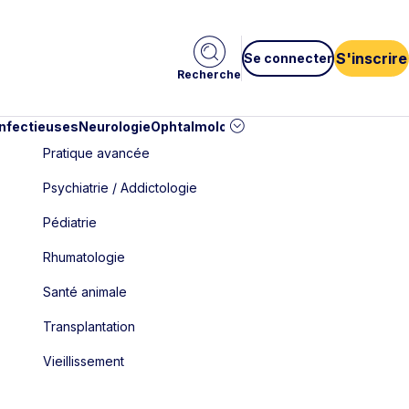
S'inscrire
Se connecter
Recherche
infectieuses
Neurologie
Ophtalmologie
Pédiatrie
Cardiologie
Car
Pratique avancée
Psychiatrie / Addictologie
Pédiatrie
Rhumatologie
Santé animale
Transplantation
Vieillissement