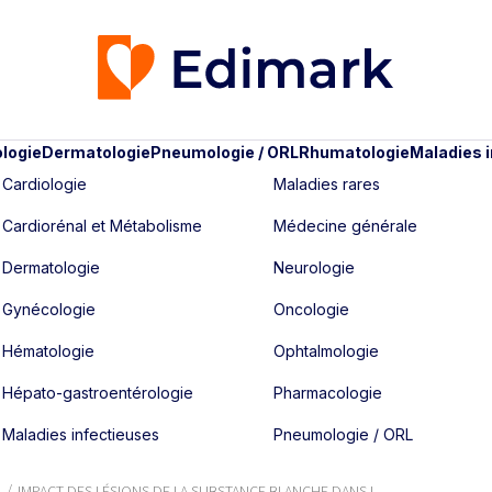
logie
Dermatologie
Pneumologie / ORL
Rhumatologie
Maladies 
Cardiologie
Maladies rares
Cardiorénal et Métabolisme
Médecine générale
Dermatologie
Neurologie
Gynécologie
Oncologie
Hématologie
Ophtalmologie
Hépato-gastroentérologie
Pharmacologie
Maladies infectieuses
Pneumologie / ORL
IMPACT DES LÉSIONS DE LA SUBSTANCE BLANCHE DANS L...