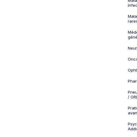
Mala
infe
Mala
rare
Méd
géné
Neur
Onco
Opht
Phar
Pneu
/ OR
Prat
ava
Psych
Addi