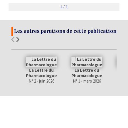
1 / 1
Les autres parutions de cette publication
La Lettre du
La Lettre du
La 
Pharmacologue
Pharmacologue
Phar
N° 2 - juin 2026
N° 1 - mars 2026
N° 4 