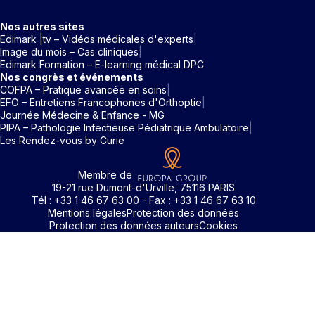
Nos autres sites
Edimark |tv – Vidéos médicales d'experts
Image du mois – Cas cliniques
Edimark Formation – E-learning médical DPC
Nos congrès et événements
COFPA – Pratique avancée en soins
EFO – Entretiens Francophones d'Orthoptie
Journée Médecine & Enfance - MG
PIPA – Pathologie Infectieuse Pédiatrique Ambulatoire
Les Rendez-vous by Curie
Membre de
19-21 rue Dumont-d'Urville, 75116 PARIS
Tél : +33 1 46 67 63 00 - Fax : +33 1 46 67 63 10
Mentions légales
Protection des données
Protection des données auteurs
Cookies
Rechercher un mot clé
Identifiant / Mot de passe oubli
Pour accéder aux contenus publiés sur Edimark.fr vous dev
posséder un compte et vous identifier au moyen d’un email e
Déjà inscrit(e)
Déjà inscrit(e)
Pas encore inscrit(e) ?
Pas encore inscrit(e) ?
Vous avez oublié votre mot de passe ?
d’un mot de passe. L’email est celui que vous avez renseigné
Merci de saisir votre e-mail. Vous recevrez un message