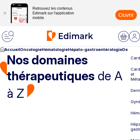
Retrouvez les contenus
Edimark sur l'application
Ouvrir
mobile
Accueil
Oncologie
Hématologie
Hépato-gastroentérologie
Dermato
Nos domaines
Card
Card
thérapeutiques
de A
et
Méta
à Z
Derm
Gyné
Héma
Hépa
gast