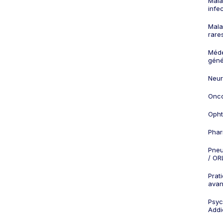
Mala
infe
Mala
rare
Méd
géné
Neur
Onco
Opht
Phar
Pneu
/ OR
Prat
ava
Psych
Addi