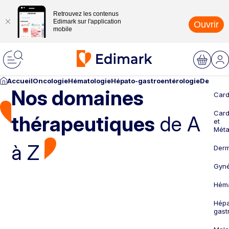
Retrouvez les contenus
Edimark sur l'application
Ouvrir
mobile
Accueil
Oncologie
Hématologie
Hépato-gastroentérologie
Dermato
Nos domaines
Card
Card
thérapeutiques
de A
et
Méta
à Z
Derm
Gyné
Héma
Hépa
gast