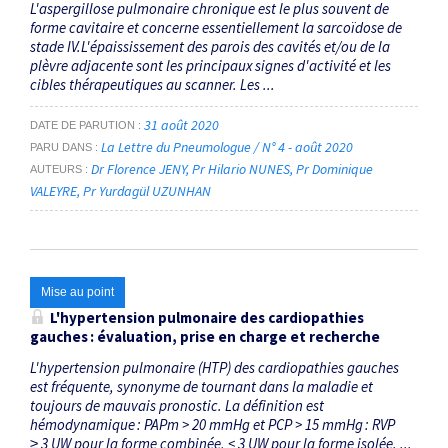
L'aspergillose pulmonaire chronique est le plus souvent de
forme cavitaire et concerne essentiellement la sarcoïdose de
stade IV.L'épaississement des parois des cavités et/ou de la
plèvre adjacente sont les principaux signes d'activité et les
cibles thérapeutiques au scanner. Les ...
31 août 2020
DATE DE PARUTION
La Lettre du Pneumologue / N° 4 - août 2020
PARU DANS
Dr Florence JENY
Pr Hilario NUNES
Pr Dominique
AUTEURS
VALEYRE
Pr Yurdagül UZUNHAN
Mise au point
L'hypertension pulmonaire des cardiopathies
gauches : évaluation, prise en charge et recherche
L'hypertension pulmonaire (HTP) des cardiopathies gauches
est fréquente, synonyme de tournant dans la maladie et
toujours de mauvais pronostic. La définition est
hémodynamique : PAPm > 20 mmHg et PCP > 15 mmHg : RVP
≥ 3 UW pour la forme combinée, < 3 UW pour la forme isolée. ...