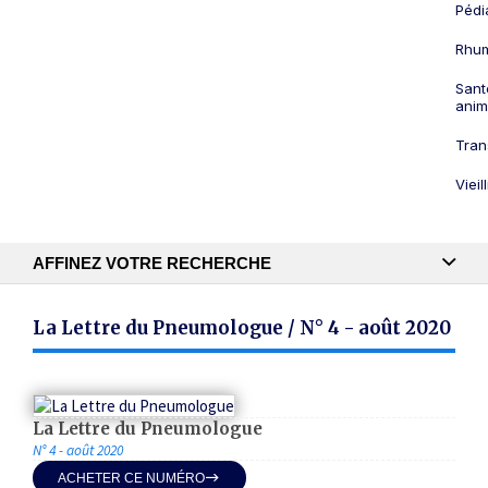
Pédi
Rhum
Sant
anim
Tran
Viei
AFFINEZ VOTRE RECHERCHE
Recherche textuelle
La Lettre du Pneumologue / N° 4 - août 2020
Publication
La Lettre du Pneumologue
N° 4 - août 2020
ACHETER CE NUMÉRO