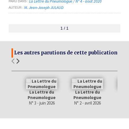
La Lettre du Pneumologue / N° 4 - août 2020
PARU DANS
M. Jean-Joseph JULAUD
AUTEUR
1 / 1
Les autres parutions de cette publication
La Lettre du
La Lettre du
La 
Pneumologue
Pneumologue
Pne
N° 3 - juin 2026
N° 2 - avril 2026
N° 1