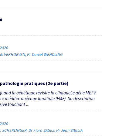
ue
 2020
ank VERHOEVEN
Pr Daniel WENDLING
athologie pratiques (2
e
partie)
quand la génétique revisite la cliniqueLe gène MEFV
vre méditerranéenne familiale (FMF). Sa description
ive touchant ...
 2020
c SCHERLINGER
Dr Flora SAGEZ
Pr Jean SIBILIA