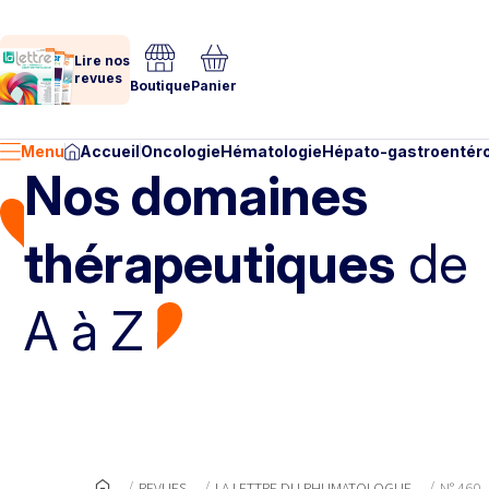
Lire nos
revues
Boutique
Panier
Menu
Accueil
Oncologie
Hématologie
Hépato-gastroentéro
Nos domaines
thérapeutiques
de
A à Z
REVUES
LA LETTRE DU RHUMATOLOGUE
N° 460 