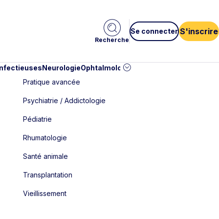
S'inscrire
Se connecter
Recherche
infectieuses
Neurologie
Ophtalmologie
Pédiatrie
Cardiologie
Car
Pratique avancée
Psychiatrie / Addictologie
Pédiatrie
Rhumatologie
Santé animale
Transplantation
Vieillissement