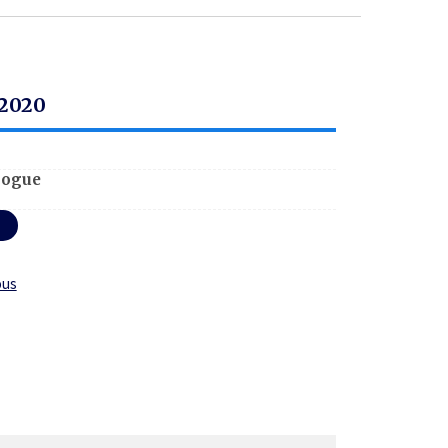
 2020
logue
ous