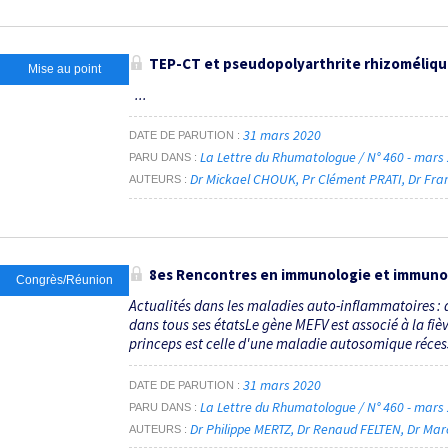
TEP-CT et pseudopolyarthrite rhizoméliq
Mise au point
...
31 mars 2020
DATE DE PARUTION
La Lettre du Rhumatologue / N° 460 - mars
PARU DANS
Dr Mickael CHOUK
Pr Clément PRATI
Dr Fr
AUTEURS
8
es
Rencontres en immunologie et immunop
Congrès/Réunion
Actualités dans les maladies auto-inflammatoires : 
dans tous ses étatsLe gène MEFV est associé à la fiè
princeps est celle d'une maladie autosomique récess
31 mars 2020
DATE DE PARUTION
La Lettre du Rhumatologue / N° 460 - mars
PARU DANS
Dr Philippe MERTZ
Dr Renaud FELTEN
Dr Mar
AUTEURS