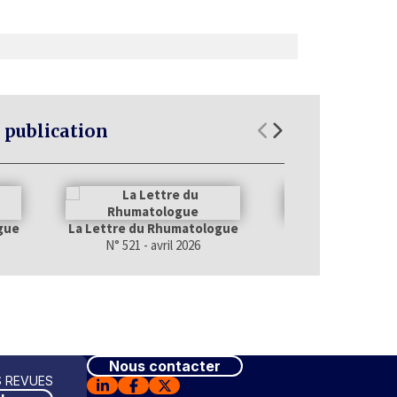
 publication
gue
La Lettre du Rhumatologue
La Lettre du Rhu
N° 521 - avril 2026
N° 520 - mars
Nous contacter
 REVUES