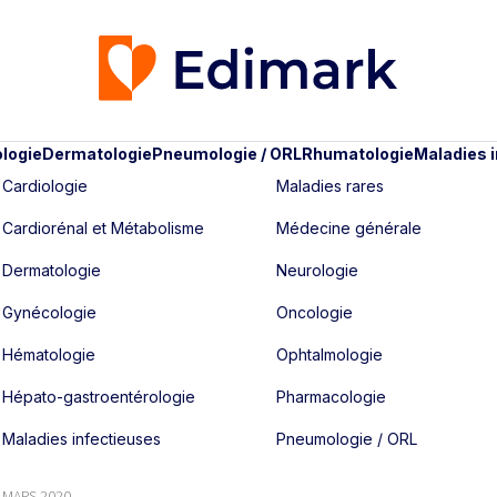
logie
Dermatologie
Pneumologie / ORL
Rhumatologie
Maladies 
Cardiologie
Maladies rares
Cardiorénal et Métabolisme
Médecine générale
Dermatologie
Neurologie
Gynécologie
Oncologie
Hématologie
Ophtalmologie
Hépato-gastroentérologie
Pharmacologie
Maladies infectieuses
Pneumologie / ORL
- MARS 2020