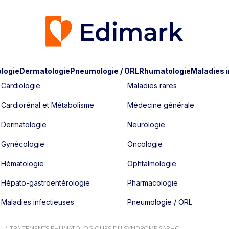
logie
Dermatologie
Pneumologie / ORL
Rhumatologie
Maladies 
Cardiologie
Maladies rares
Cardiorénal et Métabolisme
Médecine générale
Dermatologie
Neurologie
Gynécologie
Oncologie
Hématologie
Ophtalmologie
Hépato-gastroentérologie
Pharmacologie
Maladies infectieuses
Pneumologie / ORL
TRAITEMENTS RHUMATOLOGIQUES DU SYNDROME SAPHO