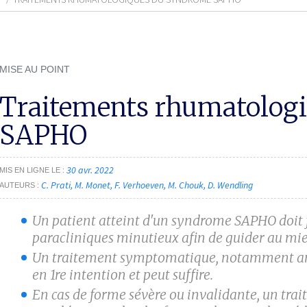
MISE AU POINT
Traitements rhumatolog
SAPHO
30 avr. 2022
MIS EN LIGNE LE
C. Prati
M. Monet
F. Verhoeven
M. Chouk
D. Wendling
AUTEURS
Un patient atteint d'un syndrome SAPHO doit fa
paracliniques minutieux afin de guider au mie
Un traitement symptomatique, notamment anti
en 1
re
intention et peut suffire.
En cas de forme sévère ou invalidante, un trai