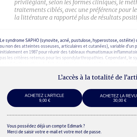
privilégiant, selon les formes cliniques, le mé
traitements ciblés, avec une préférence pour l
la littérature a rapporté plus de résultats positi
Le syndrome SAPHO (synovite, acné, pustulose, hyperostose, ostéite) of
ou non des atteintes osseuses, articulaires et cutanées), variable d'un 
initialement en 1987 pour réunir des tableaux rhumatismaux inflammatoir
pas les critères retenus pour les spondy­larthropathies. Cependant, le
spondylarthropathies du fait des atteintes potentielles axiales et péri
L’accès à la totalité de l’ar
ACHETEZ L'ARTICLE
ACHETEZ LA REVU
9,00 €
30,00 €
Vous possédez déjà un compte Edimark ?
Merci de saisir votre e-mail et votre mot de passe.