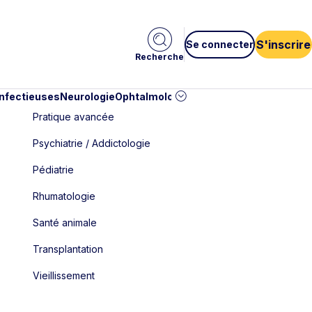
S'inscrire
Se connecter
Recherche
infectieuses
Neurologie
Ophtalmologie
Pédiatrie
Cardiologie
Car
Pratique avancée
Psychiatrie / Addictologie
Pédiatrie
Rhumatologie
Santé animale
Transplantation
Vieillissement