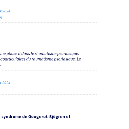
er 2024
A
 une phase II dans le rhumatisme psoriasique.
ligoarticulaires du rhumatisme psoriasique. Le
.
er 2024
, syndrome de Gougerot-Sjögren et