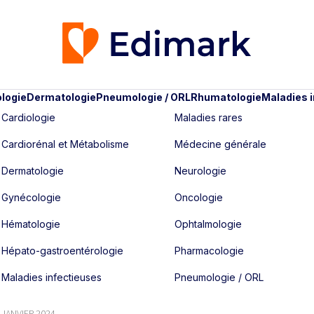
logie
Dermatologie
Pneumologie / ORL
Rhumatologie
Maladies 
Cardiologie
Maladies rares
Cardiorénal et Métabolisme
Médecine générale
Dermatologie
Neurologie
Gynécologie
Oncologie
Hématologie
Ophtalmologie
Hépato-gastroentérologie
Pharmacologie
Maladies infectieuses
Pneumologie / ORL
- JANVIER 2024