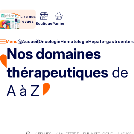
Lire nos
revues
Boutique
Panier
Menu
Accueil
Oncologie
Hématologie
Hépato-gastroentéro
Nos domaines
thérapeutiques
de
A à Z
REVUES
LA LETTRE DU RHUMATOLOGUE
N° 498 