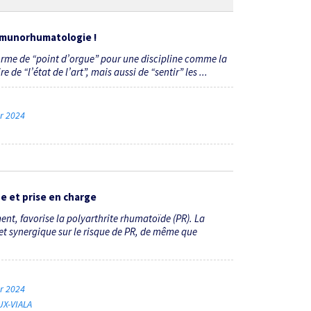
’immunorhumatologie !
orme de “point d’orgue” pour une discipline comme la
 de “l’état de l’art”, mais aussi de “sentir” les ...
er 2024
e et prise en charge
nt, favorise la polyarthrite rhumatoïde (PR). La
fet synergique sur le risque de PR, de même que
er 2024
UX-VIALA