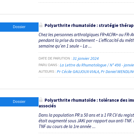
Polyarthrite rhumatoïde : stratégie thér
Dossier
Chez les personnes arthralgiques FR+ACPA+ ou FR–AC
pendant la prise du traitement – L’efficacité du méth
semaine qu’en 1 seule – La ...
31 janvier 2024
DATE DE PARUTION
La Lettre du Rhumatologue / N° 498 - janvi
PARU DANS
Pr Cécile GAUJOUX-VIALA
Pr Daniel WENDLIN
AUTEURS
Polyarthrite rhumatoïde : tolérance des i
Dossier
associés
Dans la population PR ≥ 50 ans et ≥ 1 FR CV du regi
était augmenté sous JAKi par rapport aux anti-TNF. P
TNF au cours de la 1re année ...