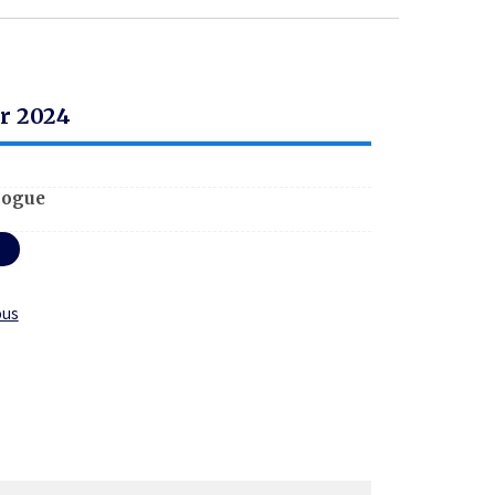
er 2024
logue
ous