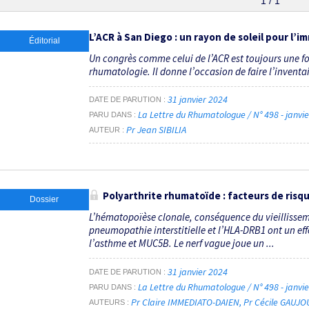
1 / 1
L’ACR à San Diego : un rayon de soleil pour l
Éditorial
Un congrès comme celui de l’ACR est toujours une f
rhumatologie. Il donne l’occasion de faire l’inventaire
31 janvier 2024
DATE DE PARUTION
La Lettre du Rhumatologue / N° 498 - janvi
PARU DANS
Pr Jean SIBILIA
AUTEUR
Polyarthrite rhumatoïde : facteurs de risqu
Dossier
L’hématopoïèse clonale, conséquence du vieillisseme
pneumopathie interstitielle et l’HLA-DRB1 ont un ef
l’asthme et MUC5B. Le nerf vague joue un ...
31 janvier 2024
DATE DE PARUTION
La Lettre du Rhumatologue / N° 498 - janvi
PARU DANS
Pr Claire IMMEDIATO-DAIEN
Pr Cécile GAUJO
AUTEURS