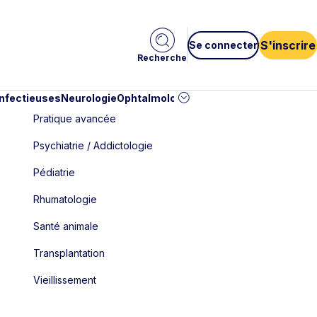
S'inscrire
Se connecter
Recherche
infectieuses
Neurologie
Ophtalmologie
Pédiatrie
Cardiologie
Car
Pratique avancée
Psychiatrie / Addictologie
Pédiatrie
Rhumatologie
Santé animale
Transplantation
Vieillissement