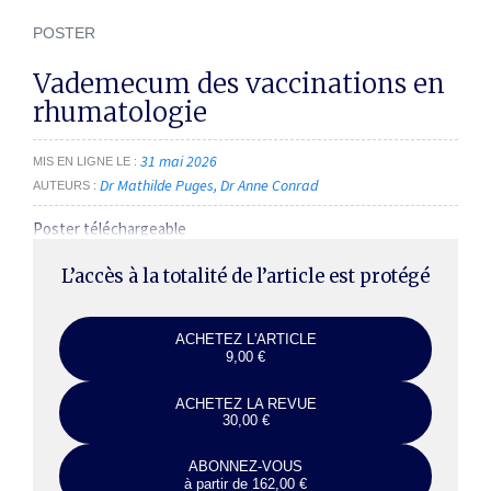
POSTER
Vademecum des vaccinations en
rhumatologie
31 mai 2026
MIS EN LIGNE LE
Dr Mathilde Puges
Dr Anne Conrad
AUTEURS
Poster téléchargeable
L’accès à la totalité de l’article est protégé
ACHETEZ L'ARTICLE
9,00 €
ACHETEZ LA REVUE
30,00 €
ABONNEZ-VOUS
à partir de 162,00 €