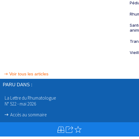
Pédi
Rhum
Sant
anim
Tran
Viei
Voir tous les articles
PARU DANS :
La Lettre du Rhumatologue
N° 522 - mai 2026
Accès au sommaire