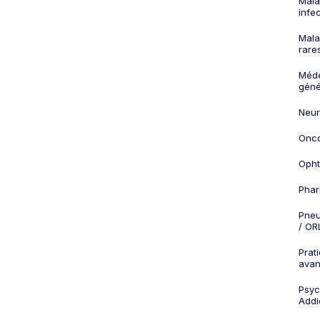
Mala
infe
Mala
rare
Méd
géné
Neur
Onco
Opht
Phar
Pneu
/ OR
Prat
ava
Psych
Addi