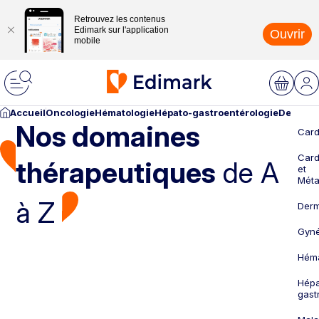
Retrouvez les contenus
Edimark sur l'application
Ouvrir
mobile
Accueil
Oncologie
Hématologie
Hépato-gastroentérologie
Dermato
Nos domaines
Card
Card
thérapeutiques
de A
et
Méta
à Z
Derm
Gyné
Héma
Hépa
gast