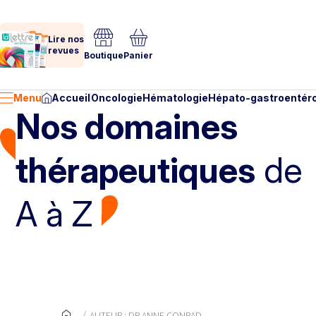
Lire nos
revues
Boutique
Panier
Menu
Accueil
Oncologie
Hématologie
Hépato-gastroentéro
Nos domaines
thérapeutiques
de
A à Z
AUTEUR : DR ANNE CONRAD