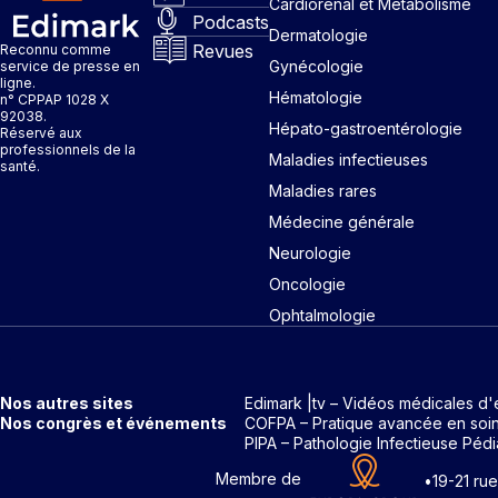
Cardiorénal et Métabolisme
Podcasts
Dermatologie
Revues
Reconnu comme
Gynécologie
service de presse en
ligne.
Hématologie
n° CPPAP 1028 X
92038.
Hépato-gastroentérologie
Réservé aux
professionnels de la
Maladies infectieuses
santé.
Maladies rares
Médecine générale
Neurologie
Oncologie
Ophtalmologie
Nos autres sites
Edimark |tv – Vidéos médicales d'
Nos congrès et événements
COFPA – Pratique avancée en soi
PIPA – Pathologie Infectieuse Pédi
Membre de
•
19-21 ru