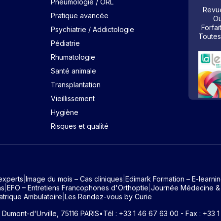
Pneumologie / ORL
Revue
Pratique avancée
Ou
Forfai
Psychiatrie / Addictologie
Toutes
Pédiatrie
Rhumatologie
Santé animale
Transplantation
Vieillissement
Hygiène
Risques et qualité
experts
Image du mois – Cas cliniques
Edimark Formation – E-learni
ns
EFO – Entretiens Francophones d'Orthoptie
Journée Médecine &
atrique Ambulatoire
Les Rendez-vous by Curie
e Dumont-d'Urville, 75116 PARIS
•
Tél : +33 1 46 67 63 00 - Fax : +33 