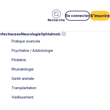
S'inscrire
Se connecter
Recherche
infectieuses
Neurologie
Ophtalmologie
Pédiatrie
Cardiologie
Car
Pratique avancée
Psychiatrie / Addictologie
Pédiatrie
Rhumatologie
Santé animale
Transplantation
Vieillissement