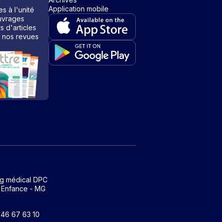
Application mobile
s à l'unité
vrages
ts d'articles
 nos revues
ng médical DPC
 Enfance - MG
1 46 67 63 10