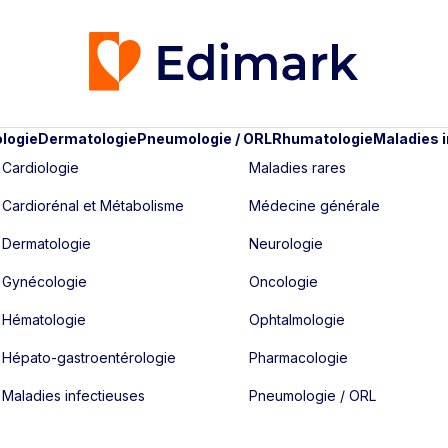
logie
Dermatologie
Pneumologie / ORL
Rhumatologie
Maladies 
Cardiologie
Maladies rares
Cardiorénal et Métabolisme
Médecine générale
Dermatologie
Neurologie
Gynécologie
Oncologie
Hématologie
Ophtalmologie
Hépato-gastroentérologie
Pharmacologie
Maladies infectieuses
Pneumologie / ORL