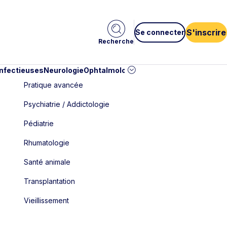
S'inscrire
Se connecter
Recherche
infectieuses
Neurologie
Ophtalmologie
Pédiatrie
Cardiologie
Car
Pratique avancée
Psychiatrie / Addictologie
Pédiatrie
Rhumatologie
Santé animale
Transplantation
Vieillissement