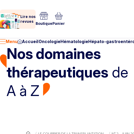
Lire nos
revues
Boutique
Panier
Menu
Accueil
Oncologie
Hématologie
Hépato-gastroentéro
Nos domaines
thérapeutiques
de
A à Z
LE COURRIER DE LA TRANSPLANTATION
N° 2 - JUIN 2