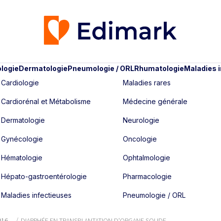
logie
Dermatologie
Pneumologie / ORL
Rhumatologie
Maladies 
Cardiologie
Maladies rares
Cardiorénal et Métabolisme
Médecine générale
Dermatologie
Neurologie
Gynécologie
Oncologie
Hématologie
Ophtalmologie
Hépato-gastroentérologie
Pharmacologie
Maladies infectieuses
Pneumologie / ORL
016
DIARRHÉE EN TRANSPLANTATION D'ORGANE SOLIDE