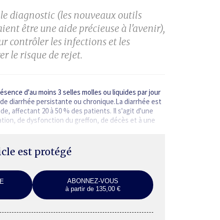
r le diagnostic
(les nouveaux outils
ient être une aide précieuse à l'avenir),
 contrôler les infections et les
r le risque de rejet.
résence d'au moins 3 selles molles ou liquides par jour
le de diarrhée persistante ou chronique.La diarrhée est
, affectant 20 à 50 % des patients. Il s'agit d'une
ation, de dysfonction du greffon, de décès et à une
ticle est protégé
ABONNEZ-VOUS
E
à partir de 135,00 €