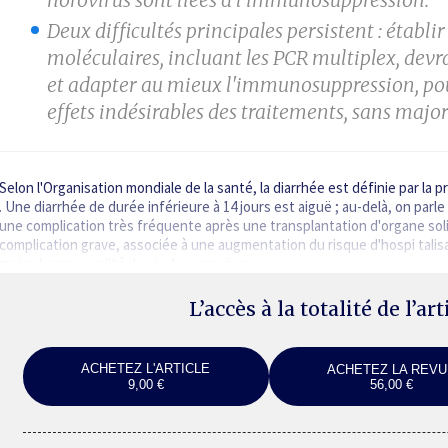
Deux difficultés principales persistent : établi
moléculaires, incluant les PCR multiplex,
devra
et adapter au mieux
l'immunosuppression, pour
effets
indésirables des traitements, sans majore
Selon l'Organisation mondiale de la santé, la diarrhée est définie par la p
. Une diarrhée de durée inférieure à 14 jours est aiguë ; au-delà, on par
une complication très fréquente après une transplantation d'organe solide
complication grave, associée à une augmentation du risque d'hospi talis
moins bonne qualité de vie. Le norovirus…
L’accès à la totalité de l’ar
ACHETEZ L'ARTICLE
ACHETEZ LA REVU
9,00 €
56,00 €