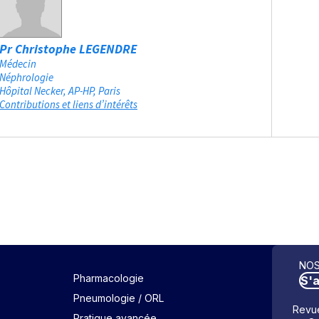
Pr Christophe LEGENDRE
Médecin
Néphrologie
Hôpital Necker, AP-HP
Paris
Contributions et liens d’intérêts
NOS
Pharmacologie
S'
Pneumologie / ORL
Revue
Pratique avancée