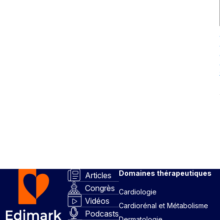
Domaines thérapeutiques
Articles
Congrès
Cardiologie
Vidéos
Cardiorénal et Métabolisme
Podcasts
Dermatologie