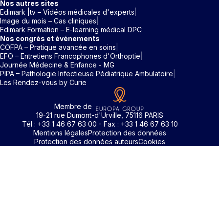
Nos autres sites
Edimark |tv – Vidéos médicales d'experts
Image du mois – Cas cliniques
Edimark Formation – E-learning médical DPC
Nos congrès et événements
COFPA – Pratique avancée en soins
EFO – Entretiens Francophones d'Orthoptie
Journée Médecine & Enfance - MG
PIPA – Pathologie Infectieuse Pédiatrique Ambulatoire
Les Rendez-vous by Curie
Membre de
19-21 rue Dumont-d'Urville, 75116 PARIS
Tél : +33 1 46 67 63 00 - Fax : +33 1 46 67 63 10
Mentions légales
Protection des données
Protection des données auteurs
Cookies
Rechercher un mot clé
Identifiant / Mot de passe oubli
Pour accéder aux contenus publiés sur Edimark.fr vous dev
posséder un compte et vous identifier au moyen d’un email e
Déjà inscrit(e)
Déjà inscrit(e)
Pas encore inscrit(e) ?
Pas encore inscrit(e) ?
Vous avez oublié votre mot de passe ?
d’un mot de passe. L’email est celui que vous avez renseigné
Merci de saisir votre e-mail. Vous recevrez un message
lors de votre inscription ou de votre abonnement à l’une de 
Connectez-vous à votre compte
Connectez-vous à votre compte
pour réinitialiser votre mot de passe.
publications. Si toutefois vous ne vous souvenez plus de vos