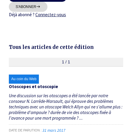
Thématiques
S'ABONNER
Déjà abonné ?
Connectez-vous
Tous les articles de cette édition
Dates
Du
1 / 1
au
Au coin du Web
RECHERCHER
Otoscopes et otoscopie
Une discussion sur les otoscopes a été lancée par notre
consoeur N. Larrède-Marsault, qui éprouve des problèmes
techniques avec un otoscope Welch Allyn qui ne s'allume plus :
problème d'ampoule ? durée de vie des otoscopes fixée à
l'avance pour une mort programmée ? ...
31 mars 2017
DATE DE PARUTION