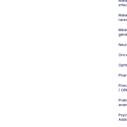
Mala
infe
Mala
rare
Méd
géné
Neur
Onco
Opht
Phar
Pneu
/ OR
Prat
ava
Psych
Addi