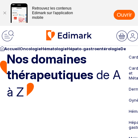
Retrouvez les contenus
Edimark sur l'application
Ouvrir
mobile
Accueil
Oncologie
Hématologie
Hépato-gastroentérologie
Dermato
Nos domaines
Card
Card
thérapeutiques
de A
et
Méta
à Z
Derm
Gyné
Héma
Hépa
gast