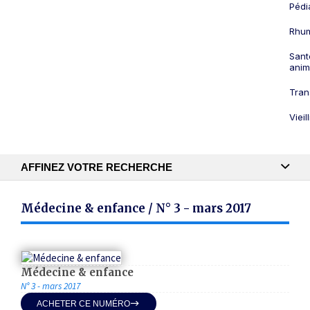
Pédi
Rhum
Sant
anim
Tran
Viei
AFFINEZ VOTRE RECHERCHE
Recherche textuelle
Médecine & enfance / N° 3 - mars 2017
Publication
Médecine & enfance
N° 3 - mars 2017
ACHETER CE NUMÉRO