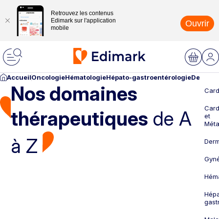
Retrouvez les contenus
Edimark sur l'application
Ouvrir
mobile
Accueil
Oncologie
Hématologie
Hépato-gastroentérologie
Dermato
Nos domaines
Card
Card
thérapeutiques
de A
et
Méta
à Z
Derm
Gyné
Héma
Hépa
gast