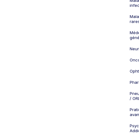
Mala
infe
Mala
rare
Méd
géné
Neur
Onco
Opht
Phar
Pneu
/ OR
Prat
ava
Psych
Addi