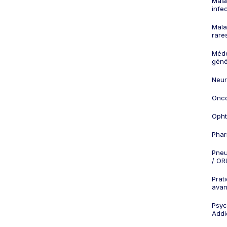
Mala
infe
Mala
rare
Méd
géné
Neur
Onco
Opht
Phar
Pneu
/ OR
Prat
ava
Psych
Addi