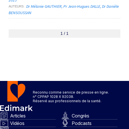
2025
Dr Mélanie GAUTHIER
Pr Jean-Hugues DALLE
Dr Danièle
AUTEURS
BENSOUSSAN
1 / 1
Reconnu comme service de presse en ligne.
n° CPPAP 1028 X 92038.
Réservé aux professionnels de la santé.
Articles
Congrès
Vidéos
Podcasts