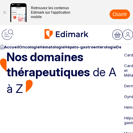
Retrouvez les contenus
Edimark sur l'application
Ouvrir
mobile
Accueil
Oncologie
Hématologie
Hépato-gastroentérologie
Dermato
Nos domaines
Card
Card
thérapeutiques
de A
et
Méta
à Z
Derm
Gyné
Héma
Hépa
gast