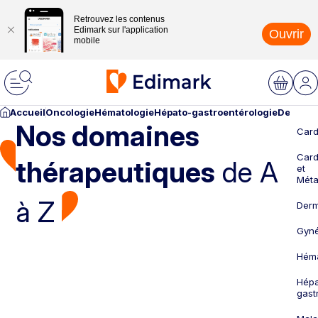
Retrouvez les contenus
Edimark sur l'application
Ouvrir
mobile
Accueil
Oncologie
Hématologie
Hépato-gastroentérologie
Dermato
Nos domaines
Card
Card
thérapeutiques
de A
et
Méta
à Z
Derm
Gyné
Héma
Hépa
gast