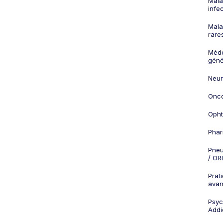
Mala
infe
Mala
rare
Méd
géné
Neur
Onco
Opht
Phar
Pneu
/ OR
Prat
ava
Psych
Addi