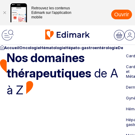
Retrouvez les contenus
Edimark sur l'application
Ouvrir
mobile
Accueil
Oncologie
Hématologie
Hépato-gastroentérologie
Dermato
Nos domaines
Card
Card
thérapeutiques
de A
et
Méta
à Z
Derm
Gyné
Héma
Hépa
gast