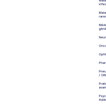
Mala
infe
Mala
rare
Méd
géné
Neur
Onco
Opht
Phar
Pneu
/ OR
Prat
ava
Psych
Addi