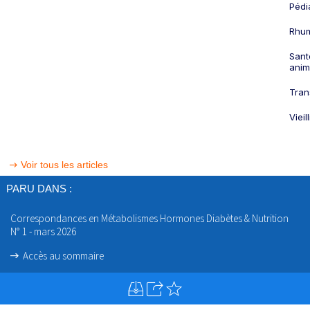
Pédi
Rhum
Sant
anim
Tran
Viei
Voir tous les articles
PARU DANS :
Correspondances en Métabolismes Hormones Diabètes & Nutrition
N° 1 - mars 2026
Accès au sommaire