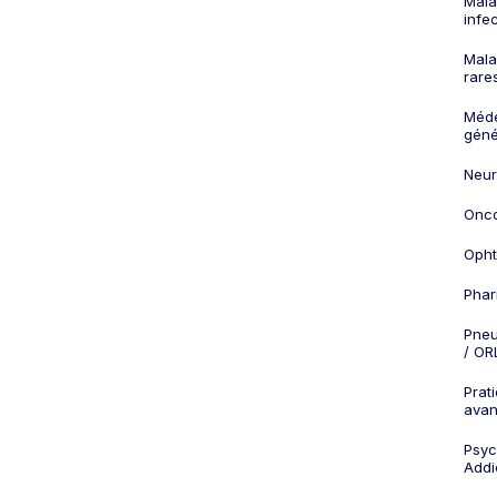
Mala
infe
Mala
rare
Méd
géné
Neur
Onco
Opht
Phar
Pneu
/ OR
Prat
ava
Psych
Addi