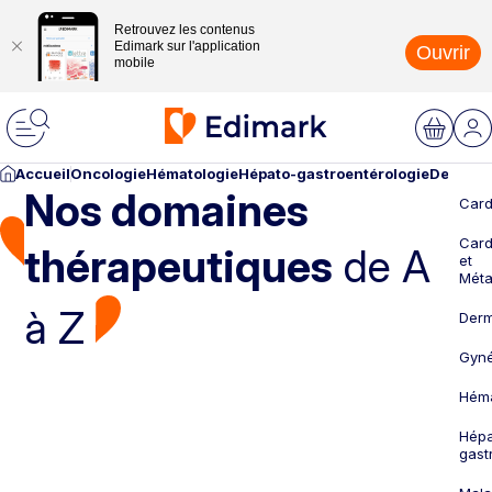
Retrouvez les contenus
Edimark sur l'application
Ouvrir
mobile
Accueil
Oncologie
Hématologie
Hépato-gastroentérologie
Dermato
Nos domaines
Card
Card
thérapeutiques
de A
et
Méta
à Z
Derm
Gyné
Héma
Hépa
gast