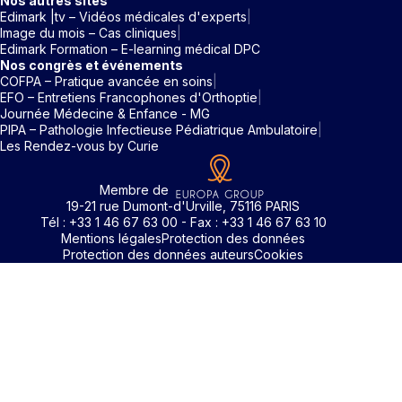
Nos autres sites
Edimark |tv – Vidéos médicales d'experts
Image du mois – Cas cliniques
Edimark Formation – E-learning médical DPC
Nos congrès et événements
COFPA – Pratique avancée en soins
EFO – Entretiens Francophones d'Orthoptie
Journée Médecine & Enfance - MG
PIPA – Pathologie Infectieuse Pédiatrique Ambulatoire
Les Rendez-vous by Curie
Membre de
19-21 rue Dumont-d'Urville, 75116 PARIS
Tél : +33 1 46 67 63 00 - Fax : +33 1 46 67 63 10
Mentions légales
Protection des données
Protection des données auteurs
Cookies
Identifiant / Mot de passe oubli
Pour accéder aux contenus publiés sur Edimark.fr vous dev
posséder un compte et vous identifier au moyen d’un email e
Déjà inscrit(e)
Déjà inscrit(e)
Pas encore inscrit(e) ?
Pas encore inscrit(e) ?
Vous avez oublié votre mot de passe ?
d’un mot de passe. L’email est celui que vous avez renseigné
Merci de saisir votre e-mail. Vous recevrez un message
lors de votre inscription ou de votre abonnement à l’une de 
Connectez-vous à votre compte
Connectez-vous à votre compte
pour réinitialiser votre mot de passe.
publications. Si toutefois vous ne vous souvenez plus de vos
identifiants, veuillez nous contacter en cliquant
ici
.