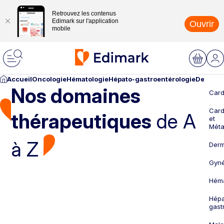
Retrouvez les contenus
Edimark sur l'application
Ouvrir
mobile
Accueil
Oncologie
Hématologie
Hépato-gastroentérologie
Dermato
Nos domaines
Card
Card
thérapeutiques
de A
et
Méta
à Z
Derm
Gyné
Héma
Hépa
gast