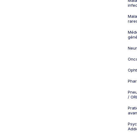
Mala
infe
Mala
rare
Méd
géné
Neur
Onco
Opht
Phar
Pneu
/ OR
Prat
ava
Psych
Addi