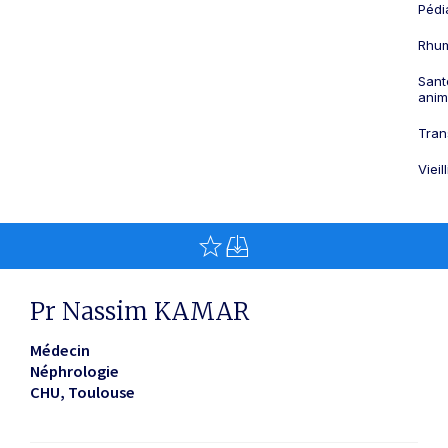
Pédi
Rhum
Sant
anim
Tran
Viei
Pr Nassim KAMAR
Médecin
Néphrologie
CHU
Toulouse