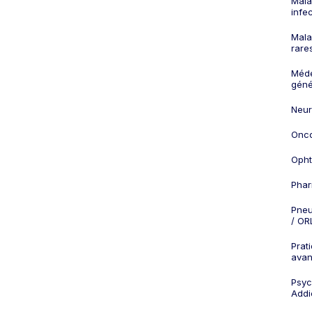
Mala
infe
Mala
rare
Méd
géné
Neur
Onco
Opht
Phar
Pneu
/ OR
Prat
ava
Psych
Addi