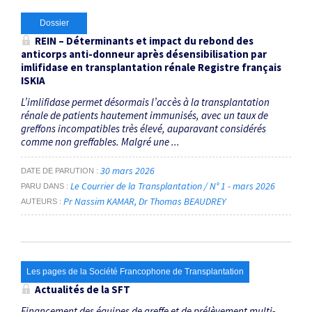
Dossier
REIN – Déterminants et impact du rebond des
anticorps anti-donneur après désensibilisation par
imlifidase en transplantation rénale Registre français
ISKIA
L’imlifidase permet désormais l’accès à la transplantation
rénale de patients hautement immunisés, avec un taux de
greffons incompatibles très élevé, auparavant considérés
comme non greffables. Malgré une ...
30 mars 2026
DATE DE PARUTION
Le Courrier de la Transplantation / N° 1 - mars 2026
PARU DANS
Pr Nassim KAMAR
Dr Thomas BEAUDREY
AUTEURS
Les pages de la Société Francophone de Transplantation
Actualités de la SFT
Financement des équipes de greffe et de ­prélèvement multi­-