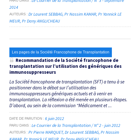
Le Courrier de la Transplantation / N° 3 - septembre
PARU DANS
2014
Dr Laurent SEBBAG
Pr Nassim KAMAR
Pr Yannick LE
AUTEURS
MEUR
Pr Dany ANGLICHEAU
Les pages de la Société Francophone de Transplantation
Recommandation de la Société francophone de
transplantation sur l’utilisation des génériques des
immunosuppresseurs
La Société francophone de transplantation (SFT) a tenu à se
positionner dans le débat sur l’utilisation des
immunosuppresseurs génériques actuels et à venir en
transplantation. La réflexion a été menée en plusieurs étapes.
D’abord, au sein de la commission “Médicament et ...
6 juin 2012
DATE DE PARUTION
Le Courrier de la Transplantation / N° 2 - juin 2012
PARU DANS
Pr Pierre MARQUET
Dr Laurent SEBBAG
Pr Nassim
AUTEURS
KAMAR
Pr Yannick LE MEUR
Pr Dany ANGLICHEAU