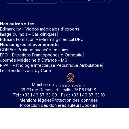
Nos autres sites
Edimark |tv – Vidéos médicales d'experts
Image du mois – Cas cliniques
Edimark Formation – E-learning médical DPC
Nos congrès et événements
COFPA – Pratique avancée en soins
EFO – Entretiens Francophones d'Orthoptie
Journée Médecine & Enfance - MG
PIPA – Pathologie Infectieuse Pédiatrique Ambulatoire
Les Rendez-vous by Curie
Membre de
19-21 rue Dumont-d'Urville, 75116 PARIS
Tél : +33 1 46 67 63 00 - Fax : +33 1 46 67 63 10
Mentions légales
Protection des données
Protection des données auteurs
Cookies
Pour accéder aux contenus publiés sur Edimark.fr vous dev