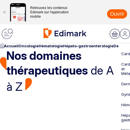
Retrouvez les contenus
Edimark sur l'application
Ouvrir
mobile
Accueil
Oncologie
Hématologie
Hépato-gastroentérologie
Dermato
Nos domaines
Card
Card
thérapeutiques
de A
et
Méta
à Z
Derm
Gyné
Héma
Hépa
gast