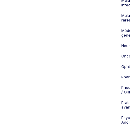
Mala
infe
Mala
rare
Méd
géné
Neur
Onco
Opht
Phar
Pneu
/ OR
Prat
ava
Psych
Addi