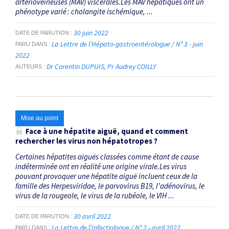
artérioveineuses (MAV) viscérales.Les MAV hépatiques ont un
phénotype varié : cholangite ischémique, ...
30 juin 2022
DATE DE PARUTION
La Lettre de l’Hépato-gastroentérologue / N° 3 - juin
PARU DANS
2022
Dr Corentin DUPUIS
Pr Audrey COILLY
AUTEURS
Mise au point
Face à une hépatite aiguë, quand et comment
rechercher les virus non hépatotropes ?
Certaines hépatites aiguës classées comme étant de cause
indéterminée ont en réalité une origine virale.Les virus
pouvant provoquer une hépatite aiguë incluent ceux de la
famille des Herpesviridae, le parvovirus B19, l'adénovirus, le
virus de la rougeole, le virus de la rubéole, le VIH ...
30 avril 2022
DATE DE PARUTION
La Lettre de l’Infectiologue / N° 2 - avril 2022
PARU DANS