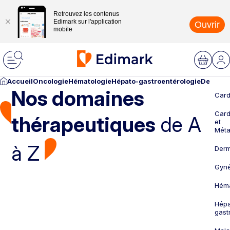
Retrouvez les contenus
Edimark sur l'application
Ouvrir
mobile
Accueil
Oncologie
Hématologie
Hépato-gastroentérologie
Dermato
Nos domaines
Card
Card
thérapeutiques
de A
et
Méta
à Z
Derm
Gyné
Héma
Hépa
gast