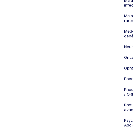
Mala
infe
Mala
rare
Méd
géné
Neur
Onco
Opht
Phar
Pneu
/ OR
Prat
ava
Psych
Addi