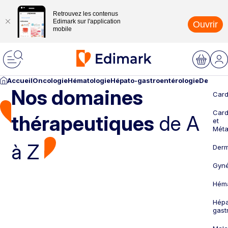
Retrouvez les contenus
Edimark sur l'application
Ouvrir
mobile
Accueil
Oncologie
Hématologie
Hépato-gastroentérologie
Dermato
Nos domaines
Card
Card
thérapeutiques
de A
et
Méta
à Z
Derm
Gyné
Héma
Hépa
gast