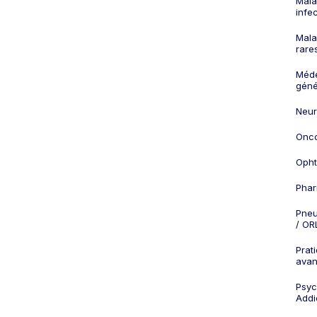
Mala
infe
Mala
rare
Méd
géné
Neur
Onco
Opht
Phar
Pneu
/ OR
Prat
ava
Psych
Addi