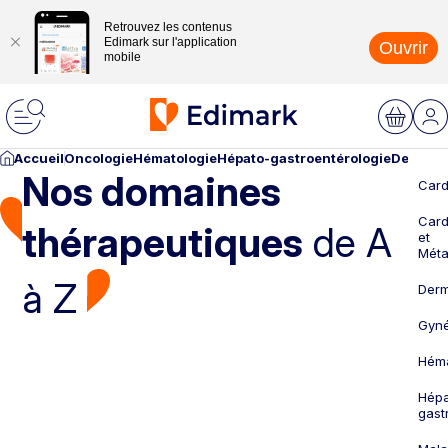
Retrouvez les contenus
Edimark sur l'application
Ouvrir
mobile
Accueil
Oncologie
Hématologie
Hépato-gastroentérologie
Dermato
Nos domaines
Card
Card
thérapeutiques
de A
et
Méta
à Z
Derm
Gyné
Héma
Hépa
gast