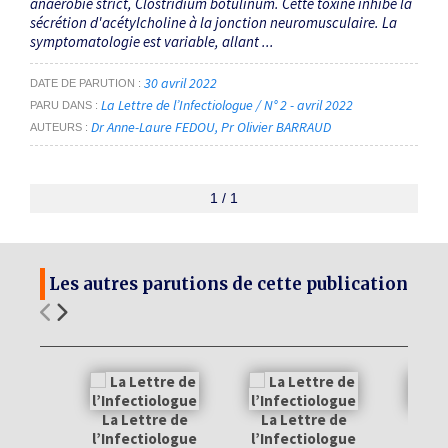
anaérobie strict, Clostridium botulinum. Cette toxine inhibe la
sécrétion d'acétylcholine à la jonction neuromusculaire. La
symptomatologie est variable, allant ...
30 avril 2022
DATE DE PARUTION
La Lettre de l’Infectiologue / N° 2 - avril 2022
PARU DANS
Dr Anne-Laure FEDOU
Pr Olivier BARRAUD
AUTEURS
1 / 1
Les autres parutions de cette publication
La Lettre de
La Lettre de
La 
l’Infectiologue
l’Infectiologue
l’Inf