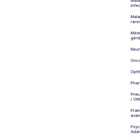
Mala
infe
Mala
rare
Méd
géné
Neur
Onco
Opht
Phar
Pneu
/ OR
Prat
ava
Psych
Addi