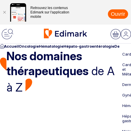
Retrouvez les contenus
Edimark sur l'application
Ouvrir
mobile
Accueil
Oncologie
Hématologie
Hépato-gastroentérologie
Dermato
Nos domaines
Card
Card
thérapeutiques
de A
et
Méta
à Z
Derm
Gyné
Héma
Hépa
gast