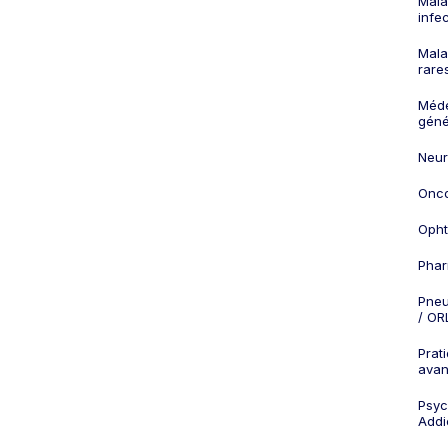
Mala
infe
Mala
rare
Méd
géné
Neur
Onco
Opht
Phar
Pneu
/ OR
Prat
ava
Psych
Addi