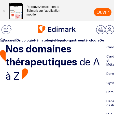
Retrouvez les contenus
Edimark sur l'application
Ouvrir
mobile
Accueil
Oncologie
Hématologie
Hépato-gastroentérologie
Dermato
Nos domaines
Card
Card
thérapeutiques
de A
et
Méta
à Z
Derm
Gyné
Héma
Hépa
gast