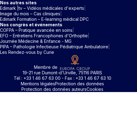
Nos autres sites
Edimark |tv – Vidéos médicales d'experts
Image du mois – Cas cliniques
Edimark Formation – E-learning médical DPC
Nos congrès et événements
COFPA – Pratique avancée en soins
EFO – Entretiens Francophones d'Orthoptie
Journée Médecine & Enfance - MG
PIPA – Pathologie Infectieuse Pédiatrique Ambulatoire
Les Rendez-vous by Curie
Membre de
19-21 rue Dumont-d'Urville, 75116 PARIS
Tél : +33 1 46 67 63 00 - Fax : +33 1 46 67 63 10
Mentions légales
Protection des données
Protection des données auteurs
Cookies
Identifiant / Mot de passe oubli
Pour accéder aux contenus publiés sur Edimark.fr vous dev
posséder un compte et vous identifier au moyen d’un email e
Déjà inscrit(e)
Déjà inscrit(e)
Pas encore inscrit(e) ?
Pas encore inscrit(e) ?
Vous avez oublié votre mot de passe ?
d’un mot de passe. L’email est celui que vous avez renseigné
Merci de saisir votre e-mail. Vous recevrez un message
lors de votre inscription ou de votre abonnement à l’une de 
Connectez-vous à votre compte
Connectez-vous à votre compte
pour réinitialiser votre mot de passe.
publications. Si toutefois vous ne vous souvenez plus de vos