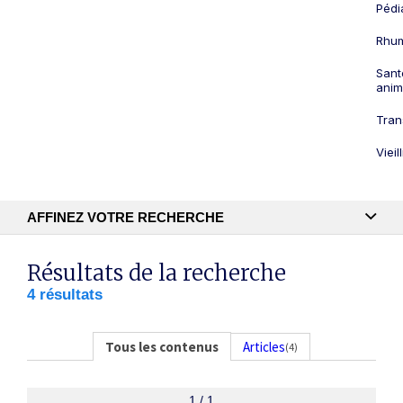
Pédi
Rhum
Sant
anim
Tran
Viei
AFFINEZ VOTRE RECHERCHE
Recherche textuelle
Résultats de la recherche
4 résultats
Publication
Tous les contenus
Articles
(4)
1 / 1