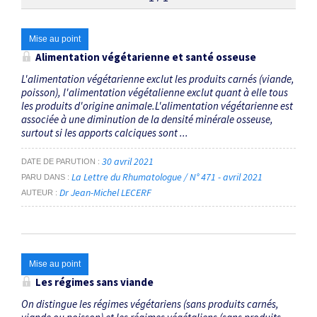
Thématiques
Mise au point
Alimentation végétarienne et santé osseuse
Végétalien
×
L'alimentation végétarienne exclut les produits carnés (viande,
poisson), l'alimentation végétalienne exclut quant à elle tous
les produits d'origine animale.L'alimentation végétarienne est
Dates
associée à une diminution de la densité minérale osseuse,
surtout si les apports calciques sont ...
Du
au
30 avril 2021
DATE DE PARUTION
La Lettre du Rhumatologue / N° 471 - avril 2021
PARU DANS
Dr Jean-Michel LECERF
AUTEUR
RECHERCHER
Mise au point
Les régimes sans viande
On distingue les régimes végétariens (sans produits carnés,