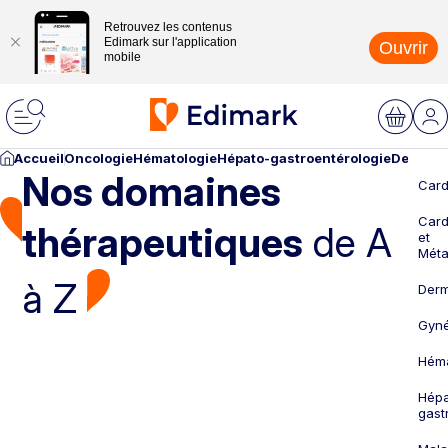
Retrouvez les contenus
Edimark sur l'application
Ouvrir
mobile
Accueil
Oncologie
Hématologie
Hépato-gastroentérologie
Dermato
Nos domaines
Card
Card
thérapeutiques
de A
et
Méta
à Z
Derm
Gyné
Héma
Hépa
gast