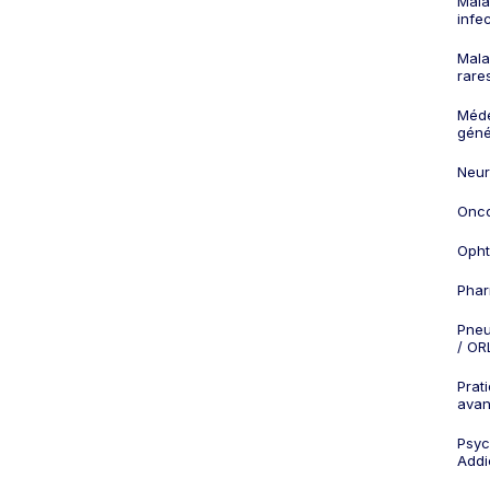
Mala
infe
Mala
rare
Méd
géné
Neur
Onco
Opht
Phar
Pneu
/ OR
Prat
ava
Psych
Addi