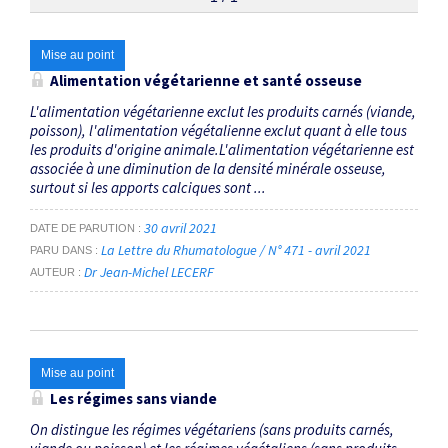
Thématiques
Mise au point
Alimentation végétarienne et santé osseuse
Végétalien
×
L'alimentation végétarienne exclut les produits carnés (viande,
poisson), l'alimentation végétalienne exclut quant à elle tous
les produits d'origine animale.L'alimentation végétarienne est
Dates
associée à une diminution de la densité minérale osseuse,
surtout si les apports calciques sont ...
Du
au
30 avril 2021
DATE DE PARUTION
La Lettre du Rhumatologue / N° 471 - avril 2021
PARU DANS
Dr Jean-Michel LECERF
AUTEUR
RECHERCHER
Mise au point
Les régimes sans viande
On distingue les régimes végétariens (sans produits carnés,