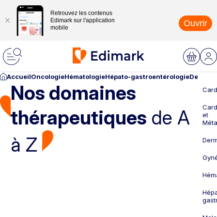
Retrouvez les contenus
Edimark sur l'application
Ouvrir
mobile
Accueil
Oncologie
Hématologie
Hépato-gastroentérologie
Dermato
Nos domaines
Card
Card
thérapeutiques
de A
et
Méta
à Z
Derm
Gyné
Héma
Hépa
gast