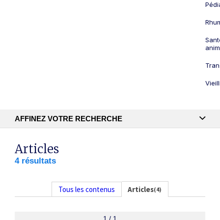
Pédi
Rhum
Sant
anim
Tran
Viei
AFFINEZ VOTRE RECHERCHE
Recherche textuelle
Articles
4 résultats
Publication
Tous les contenus
Articles
(4)
1 / 1