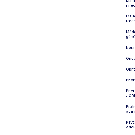
Mala
infe
Mala
rare
Méd
géné
Neur
Onco
Opht
Phar
Pneu
/ OR
Prat
ava
Psych
Addi