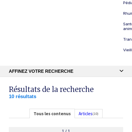
Pédi
Rhum
Sant
anim
Tran
Viei
AFFINEZ VOTRE RECHERCHE
Recherche textuelle
Résultats de la recherche
10 résultats
Publication
Tous les contenus
Articles
(10)
1 / 1