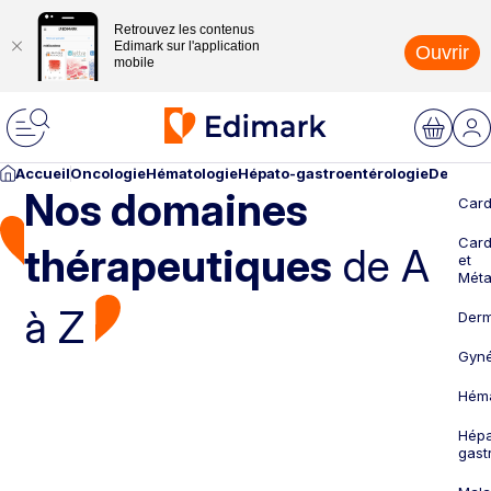
Retrouvez les contenus
Edimark sur l'application
Ouvrir
mobile
Accueil
Oncologie
Hématologie
Hépato-gastroentérologie
Dermato
Nos domaines
Card
Card
thérapeutiques
de A
et
Méta
à Z
Derm
Gyné
Héma
Hépa
gast