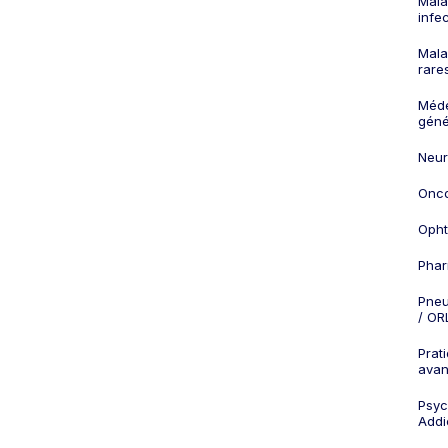
Mala
infe
Mala
rare
Méd
géné
Neur
Onco
Opht
Phar
Pneu
/ OR
Prat
ava
Psych
Addi