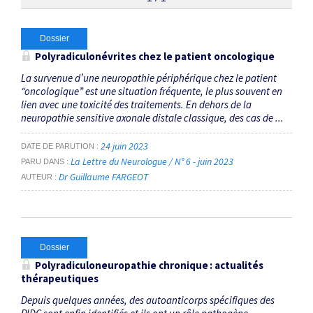
Thématiques
Dossier
Polyradiculonévrites chez le patient oncologique
Polyradiculonévrite
×
La survenue d’une neuropathie périphérique chez le patient
“oncologique” est une situation fréquente, le plus souvent en
lien avec une toxicité des traitements. En dehors de la
Dates
neuropathie sensitive axonale distale classique, des cas de ...
Du
24 juin 2023
DATE DE PARUTION
au
La Lettre du Neurologue / N° 6 - juin 2023
PARU DANS
Dr Guillaume FARGEOT
AUTEUR
RECHERCHER
Dossier
Polyradiculoneuropathie chronique : actualités
thérapeutiques
Depuis quelques années, des autoanticorps spécifiques des