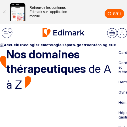
Retrouvez les contenus
Edimark sur l'application
Ouvrir
mobile
Accueil
Oncologie
Hématologie
Hépato-gastroentérologie
Dermato
Nos domaines
Card
Card
thérapeutiques
de A
et
Méta
à Z
Derm
Gyné
Héma
Hépa
gast