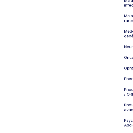
Mala
infe
Mala
rare
Méd
géné
Neur
Onco
Opht
Phar
Pneu
/ OR
Prat
ava
Psych
Addi