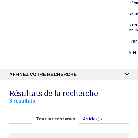
Pédi
Rhum
Sant
anim
Tran
Viei
AFFINEZ VOTRE RECHERCHE
Recherche textuelle
Résultats de la recherche
3 résultats
Publication
Tous les contenus
Articles
(3)
1 / 1