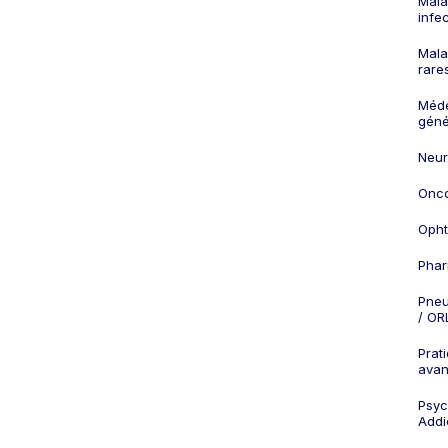
Mala
infe
Mala
rare
Méd
géné
Neur
Onco
Opht
Phar
Pneu
/ OR
Prat
ava
Psych
Addi