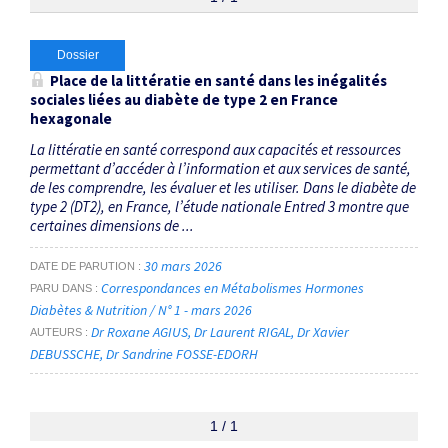
Thématiques
Dossier
Place de la littératie en santé dans les inégalités
sociales liées au diabète de type 2 en France
Questionnaire HLQ
×
hexagonale
La littératie en santé correspond aux capacités et ressources
Dates
permettant d’accéder à l’information et aux services de santé,
de les comprendre, les évaluer et les utiliser. Dans le diabète de
Du
type 2 (DT2), en France, l’étude nationale Entred 3 montre que
certaines dimensions de ...
au
30 mars 2026
DATE DE PARUTION
Correspondances en Métabolismes Hormones
PARU DANS
RECHERCHER
Diabètes & Nutrition / N° 1 - mars 2026
Dr Roxane AGIUS
Dr Laurent RIGAL
Dr Xavier
AUTEURS
DEBUSSCHE
Dr Sandrine FOSSE-EDORH
1 / 1