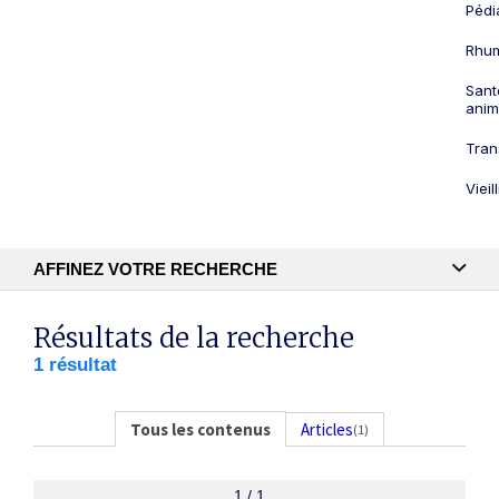
Pédi
Rhum
Sant
anim
Tran
Viei
AFFINEZ VOTRE RECHERCHE
Recherche textuelle
Résultats de la recherche
1 résultat
Publication
Tous les contenus
Articles
(1)
1 / 1