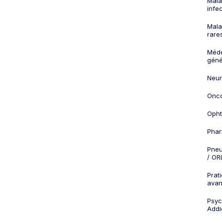
Mala
infe
Mala
rare
Méd
géné
Neur
Onco
Opht
Phar
Pneu
/ OR
Prat
ava
Psych
Addi