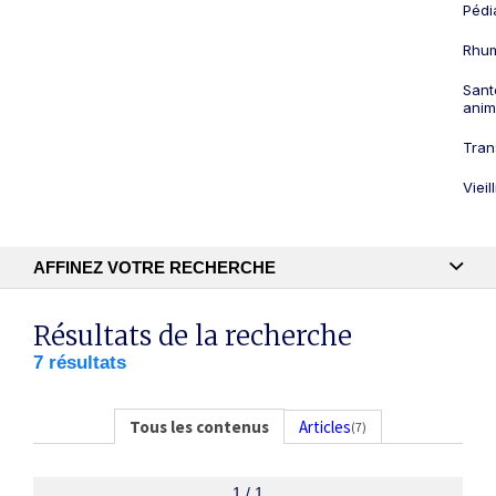
Pédi
Rhum
Sant
anim
Tran
Viei
AFFINEZ VOTRE RECHERCHE
Recherche textuelle
Résultats de la recherche
7 résultats
Publication
Tous les contenus
Articles
(7)
1 / 1