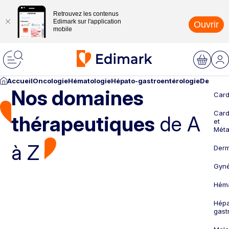
Retrouvez les contenus
Edimark sur l'application
Ouvrir
mobile
Accueil
Oncologie
Hématologie
Hépato-gastroentérologie
Dermato
Nos domaines
Card
Card
thérapeutiques
de A
et
Méta
à Z
Derm
Gyné
Héma
Hépa
gast