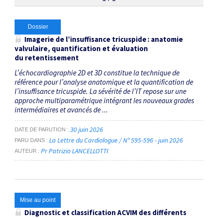
Thématiques
Dossier
Imagerie de l’insuffisance tricuspide : anatomie
valvulaire, quantification et évaluation
échocardiographie
×
du retentissement
L’échocardiographie 2D et 3D constitue la technique de
Dates
référence pour l’analyse anatomique et la quantification de
l’insuffisance tricuspide. La sévérité de l’IT repose sur une
Du
approche multiparamétrique intégrant les nouveaux grades
intermédiaires et avancés de ...
au
30 juin 2026
DATE DE PARUTION
La Lettre du Cardiologue / N° 595-596 - juin 2026
PARU DANS
RECHERCHER
Pr Patrizio LANCELLOTTI
AUTEUR
Mise au point
Diagnostic et classification ACVIM des différents