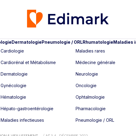
logie
Dermatologie
Pneumologie / ORL
Rhumatologie
Maladies 
Cardiologie
Maladies rares
Cardiorénal et Métabolisme
Médecine générale
Dermatologie
Neurologie
Gynécologie
Oncologie
Hématologie
Ophtalmologie
Hépato-gastroentérologie
Pharmacologie
Maladies infectieuses
Pneumologie / ORL
N & VIEILLISSEMENT
N° 3-4 - DÉCEMBRE 2022