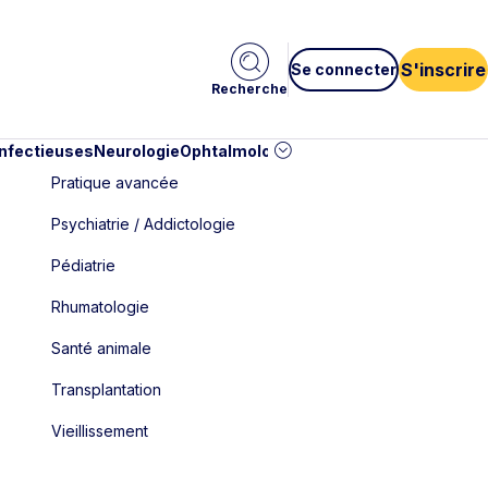
S'inscrire
Se connecter
Recherche
infectieuses
Neurologie
Ophtalmologie
Pédiatrie
Cardiologie
Car
Pratique avancée
Psychiatrie / Addictologie
Pédiatrie
Rhumatologie
Santé animale
Transplantation
Vieillissement