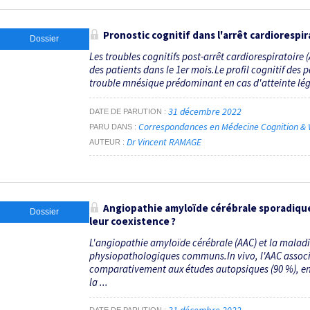
Pronostic cognitif dans l'arrêt cardiorespir
Dossier
Les troubles cognitifs post-arrêt cardio­respiratoire 
des patients dans le 1er mois.Le profil cognitif des
trouble mnésique prédominant en cas d'atteinte légè
31 décembre 2022
DATE DE PARUTION
Correspondances en Médecine Cognition & V
PARU DANS
Dr Vincent RAMAGE
AUTEUR
Angiopathie amyloïde cérébrale sporadique
Dossier
leur coexistence ?
L'angiopathie amyloïde cérébrale (AAC) et la malad
physiopathologiques communs.In vivo, l'AAC associé
comparativement aux études autopsiques (90 %), en 
la ...