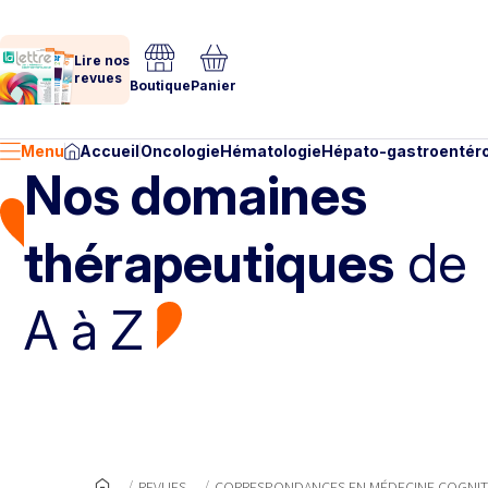
Lire nos
revues
Boutique
Panier
Menu
Accueil
Oncologie
Hématologie
Hépato-gastroentéro
Nos domaines
thérapeutiques
de
A à Z
REVUES
CORRESPONDANCES EN MÉDECINE COGNITIO