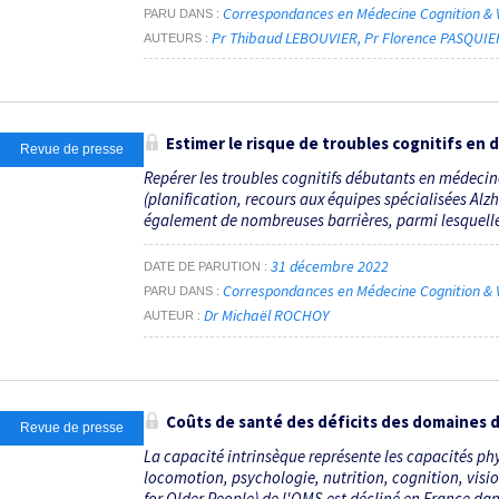
Correspondances en Médecine Cognition & V
PARU DANS
Pr Thibaud LEBOUVIER
Pr Florence PASQUIE
AUTEURS
Estimer le risque de troubles cognitifs en
Revue de presse
Repérer les troubles cognitifs débutants en médeci
(planification, recours aux équipes spécialisées Alzh
également de nombreuses barrières, parmi lesquelle
31 décembre 2022
DATE DE PARUTION
Correspondances en Médecine Cognition & V
PARU DANS
Dr Michaël ROCHOY
AUTEUR
Coûts de santé des déficits des domaines d
Revue de presse
La capacité intrinsèque représente les capacités phy
locomotion, psychologie, nutrition, cognition, visi
for Older People) de l'OMS est décliné en France dans