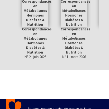
Correspondances
Correspondances
Corr
en
en
Métabolismes
Métabolismes
Méta
Hormones
Hormones
Ho
Diabètes &
Diabètes &
Dia
Nutrition
Nutrition
Nu
N° 2 - juin 2026
N° 1 - mars 2026
N° 4 
Reconnu comme service de presse en ligne.