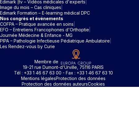
Edimark |tv – Vidéos médicales d'experts
Image du mois – Cas cliniques
Edimark Formation – E-learning médical DPC
Nos congrès et événements
COFPA – Pratique avancée en soins
EFO – Entretiens Francophones d'Orthoptie
Journée Médecine & Enfance - MG
PIPA – Pathologie Infectieuse Pédiatrique Ambulatoire
Les Rendez-vous by Curie
Membre de
19-21 rue Dumont-d'Urville, 75116 PARIS
Tél : +33 1 46 67 63 00 - Fax : +33 1 46 67 63 10
Mentions légales
Protection des données
Protection des données auteurs
Cookies
Rechercher un mot clé
Identifiant / Mot de passe oubli
Pour accéder aux contenus publiés sur Edimark.fr vous dev
posséder un compte et vous identifier au moyen d’un email e
Déjà inscrit(e)
Déjà inscrit(e)
Pas encore inscrit(e) ?
Pas encore inscrit(e) ?
Vous avez oublié votre mot de passe ?
d’un mot de passe. L’email est celui que vous avez renseigné
Merci de saisir votre e-mail. Vous recevrez un message
lors de votre inscription ou de votre abonnement à l’une de 
Connectez-vous à votre compte
Connectez-vous à votre compte
pour réinitialiser votre mot de passe.
publications. Si toutefois vous ne vous souvenez plus de vos
identifiants, veuillez nous contacter en cliquant
ici
.
Votre adresse email
Votre adresse email