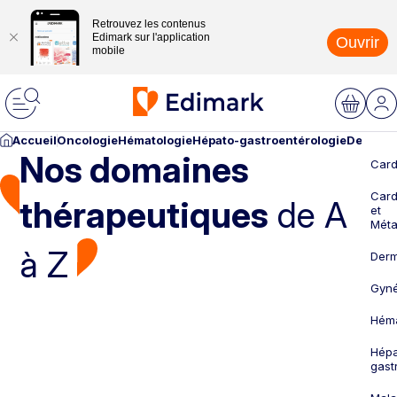
Retrouvez les contenus
Edimark sur l'application
Ouvrir
mobile
Accueil
Oncologie
Hématologie
Hépato-gastroentérologie
Dermato
Nos domaines
Card
Card
thérapeutiques
de A
et
Méta
à Z
Derm
Gyné
Héma
Hépa
gast