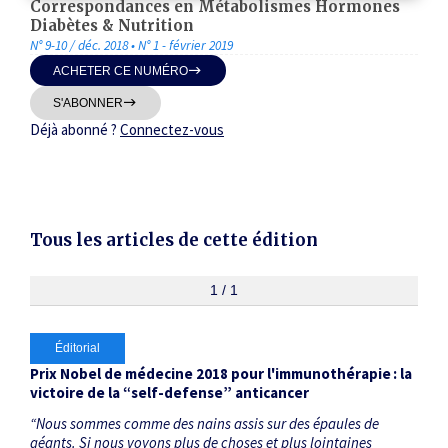
Correspondances en Métabolismes Hormones
Thématiques
Diabètes & Nutrition
N° 9-10 / déc. 2018 • N° 1 - février 2019
ACHETER CE NUMÉRO
S'ABONNER
Déjà abonné ?
Connectez-vous
Dates
Du
au
Tous les articles de cette édition
1 / 1
RECHERCHER
Éditorial
Prix Nobel de médecine 2018 pour l'immunothérapie : la
victoire de la “self-defense” anticancer
“Nous sommes comme des nains assis sur des épaules de
géants. Si nous voyons plus de choses et plus lointaines