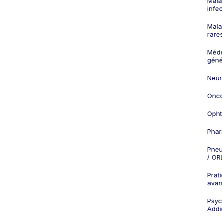
Mala
infe
Mala
rare
Méd
géné
Neur
Onco
Opht
Phar
Pneu
/ OR
Prat
ava
Psych
Addi