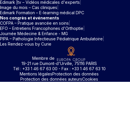
Edimark |tv – Vidéos médicales d'experts
Image du mois – Cas cliniques
Edimark Formation – E-learning médical DPC
Nos congrès et événements
COFPA – Pratique avancée en soins
EFO – Entretiens Francophones d'Orthoptie
Journée Médecine & Enfance - MG
PIPA – Pathologie Infectieuse Pédiatrique Ambulatoire
Les Rendez-vous by Curie
Membre de
19-21 rue Dumont-d'Urville, 75116 PARIS
Tél : +33 1 46 67 63 00 - Fax : +33 1 46 67 63 10
Mentions légales
Protection des données
Protection des données auteurs
Cookies
Rechercher un mot clé
Identifiant / Mot de passe oubli
Pour accéder aux contenus publiés sur Edimark.fr vous dev
posséder un compte et vous identifier au moyen d’un email e
Déjà inscrit(e)
Déjà inscrit(e)
Pas encore inscrit(e) ?
Pas encore inscrit(e) ?
Vous avez oublié votre mot de passe ?
d’un mot de passe. L’email est celui que vous avez renseigné
Merci de saisir votre e-mail. Vous recevrez un message
lors de votre inscription ou de votre abonnement à l’une de 
Connectez-vous à votre compte
Connectez-vous à votre compte
pour réinitialiser votre mot de passe.
publications. Si toutefois vous ne vous souvenez plus de vos
identifiants, veuillez nous contacter en cliquant
ici
.
Votre adresse email
Votre adresse email