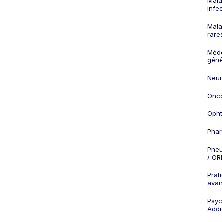
Mala
infe
Mala
rare
Méd
géné
Neur
Onco
Opht
Phar
Pneu
/ OR
Prat
ava
Psych
Addi