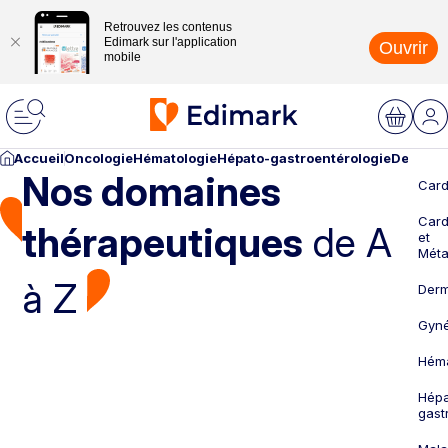
Retrouvez les contenus
Edimark sur l'application
Ouvrir
mobile
Accueil
Oncologie
Hématologie
Hépato-gastroentérologie
Dermato
Nos domaines
Card
Card
thérapeutiques
de A
et
Méta
à Z
Derm
Gyné
Héma
Hépa
gast