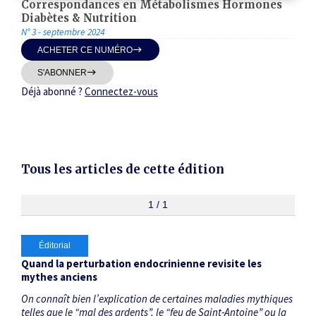
Correspondances en Métabolismes Hormones
Thématiques
Diabètes & Nutrition
N° 3 - septembre 2024
ACHETER CE NUMÉRO
S'ABONNER
Déjà abonné ?
Connectez-vous
Dates
Du
au
Tous les articles de cette édition
1 / 1
RECHERCHER
Éditorial
Quand la perturbation endocrinienne revisite les
mythes anciens
On connaît bien l’explication de certaines maladies mythiques
telles que le “mal des ardents”, le “feu de Saint-Antoine” ou la