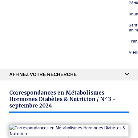
Pédi
Rhum
Sant
anim
Tran
Viei
AFFINEZ VOTRE RECHERCHE
Recherche textuelle
Correspondances en Métabolismes
Hormones Diabètes & Nutrition / N° 3 -
septembre 2024
Publication