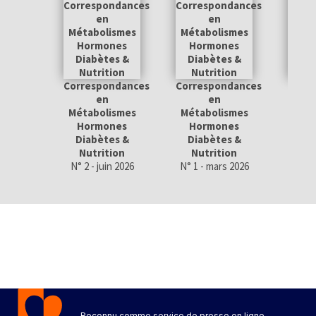
Correspondances
Correspondances
Corr
en
en
Métabolismes
Métabolismes
Méta
Hormones
Hormones
Ho
Diabètes &
Diabètes &
Dia
Nutrition
Nutrition
Nu
N° 2 - juin 2026
N° 1 - mars 2026
N° 4 
Reconnu comme service de presse en ligne.