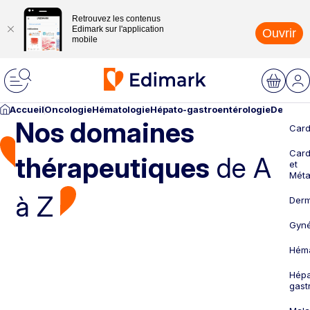
Retrouvez les contenus
Edimark sur l'application
Ouvrir
mobile
Accueil
Oncologie
Hématologie
Hépato-gastroentérologie
Dermato
Nos domaines
Card
Card
thérapeutiques
de A
et
Méta
à Z
Derm
Gyné
Héma
Hépa
gast