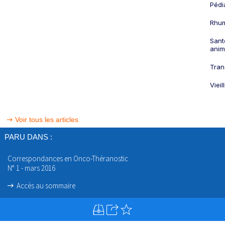
Pédi
Rhum
Sant
anim
Tran
Viei
Voir tous les articles
PARU DANS :
Correspondances en Onco-Théranostic
N° 1 - mars 2016
Accès au sommaire