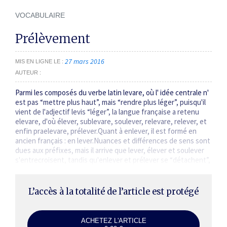
VOCABULAIRE
Prélèvement
27 mars 2016
MIS EN LIGNE LE
AUTEUR
Parmi les composés du verbe latin levare, où l' idée centrale n'
est pas “mettre plus haut”, mais “rendre plus léger”, puisqu'il
vient de l'adjectif levis “léger”, la langue française a retenu
elevare, d'où élever, sublevare, soulever, relevare, relever, et
enfin praelevare, prélever.Quant à enlever, il est formé en
ancien français : en lever.Nuances et différences de sens sont
dues aux préfixes, mais il arrive que lever, élever et soulever
s'entrecroisent, tandis qu'enlever et prélever se “détachent”,
puisqu'ils correspondent à une suppression.…
L’accès à la totalité de l’article est protégé
ACHETEZ L'ARTICLE