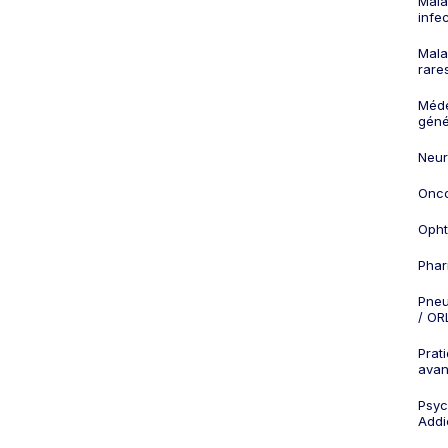
Mala
infe
Mala
rare
Méd
géné
Neur
Onco
Opht
Phar
Pneu
/ OR
Prat
ava
Psych
Addi