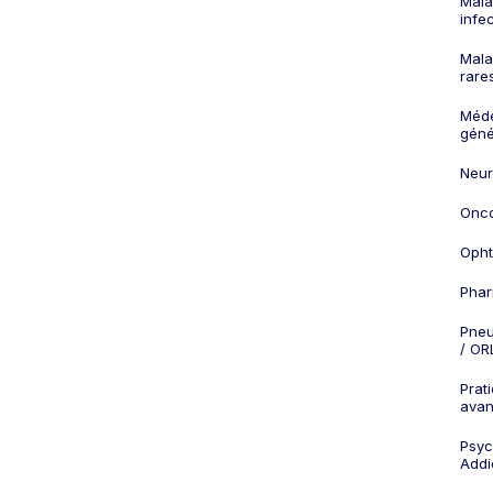
Mala
infe
Mala
rare
Méd
géné
Neur
Onco
Opht
Phar
Pneu
/ OR
Prat
ava
Psych
Addi