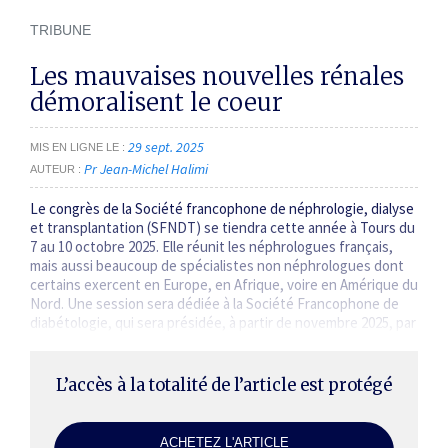
TRIBUNE
Les mauvaises nouvelles rénales
démoralisent le coeur
29 sept. 2025
MIS EN LIGNE LE
Pr Jean-Michel Halimi
AUTEUR
Le congrès de la Société francophone de néphrologie, dialyse
et transplantation (SFNDT) se tiendra cette année à Tours du
7 au 10 octobre 2025. Elle réunit les néphrologues français,
mais aussi beaucoup de spécialistes non néphrologues dont
certains exercent en Europe, en Afrique, voire en Amérique du
Nord. Une session sera dédiée à la Société Francophone de
diabétologie, qui sera présidée, à partir de novembre 2025, par
le Pr Samy Hadjadj. Beaucoup…
L’accès à la totalité de l’article est protégé
ACHETEZ L'ARTICLE