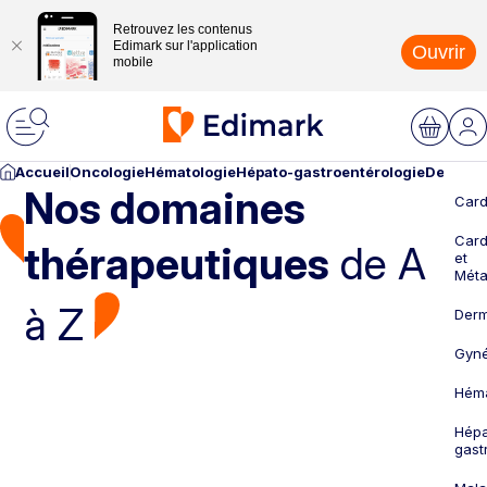
Retrouvez les contenus
Edimark sur l'application
Ouvrir
mobile
Accueil
Oncologie
Hématologie
Hépato-gastroentérologie
Dermato
Nos domaines
Card
Card
thérapeutiques
de A
et
Méta
à Z
Derm
Gyné
Héma
Hépa
gast