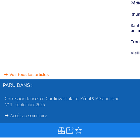
Pédi
Rhum
Sant
anim
Tran
Viei
Voir tous les articles
PARU DANS :
Correspondances en Cardiovasculaire, Rénal & Métabolisme
N° 3 - septembre 2025
Accès au sommaire