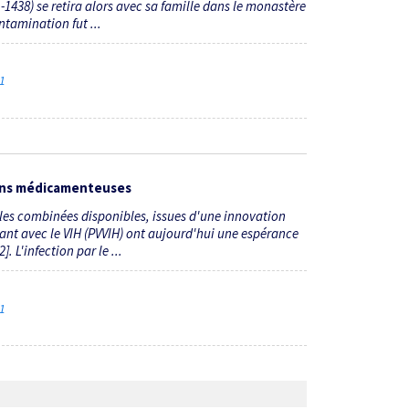
1-1438) se retira alors avec sa famille dans le monastère
ntamination fut ...
21
ions médicamenteuses
rales combinées disponibles, issues d'une innovation
vant avec le VIH (PVVIH) ont aujourd'hui une espérance
. L'infection par le ...
21