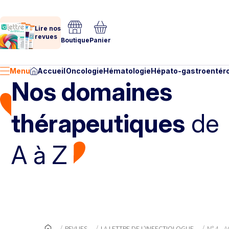
Lire nos
revues
Boutique
Panier
Menu
Accueil
Oncologie
Hématologie
Hépato-gastroentéro
Nos domaines
thérapeutiques
de
A à Z
REVUES
LA LETTRE DE L’INFECTIOLOGUE
N° 4 - 