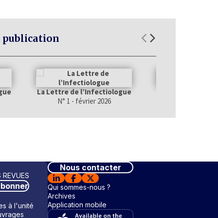
 publication
ogue
La Lettre de l’Infectiologue
La Lettre de l’Inf
N° 1 - février 2026
N° 6 - décembr
Nous contacter
 REVUES
abonner
Qui sommes-nous ?
Archives
Application mobile
s à l'unité
vrages