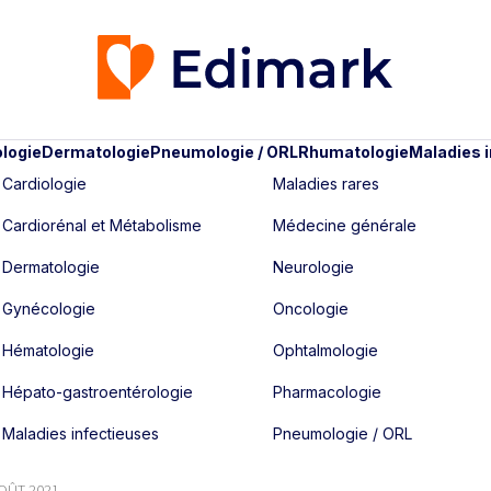
logie
Dermatologie
Pneumologie / ORL
Rhumatologie
Maladies 
Cardiologie
Maladies rares
Cardiorénal et Métabolisme
Médecine générale
Dermatologie
Neurologie
Gynécologie
Oncologie
Hématologie
Ophtalmologie
Hépato-gastroentérologie
Pharmacologie
Maladies infectieuses
Pneumologie / ORL
AOÛT 2021