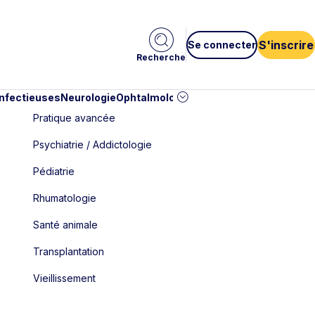
S'inscrire
Se connecter
Recherche
infectieuses
Neurologie
Ophtalmologie
Pédiatrie
Cardiologie
Car
Pratique avancée
Psychiatrie / Addictologie
Pédiatrie
Rhumatologie
Santé animale
Transplantation
Vieillissement