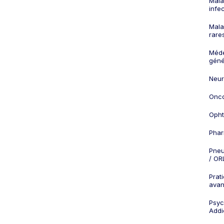
Mala
infe
Mala
rare
Méd
géné
Neur
Onco
Opht
Phar
Pneu
/ OR
Prat
ava
Psych
Addi