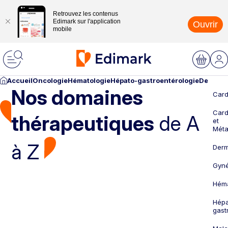
Retrouvez les contenus
Edimark sur l'application
Ouvrir
mobile
Accueil
Oncologie
Hématologie
Hépato-gastroentérologie
Dermato
Nos domaines
Card
Card
thérapeutiques
de A
et
Méta
à Z
Derm
Gyné
Héma
Hépa
gast