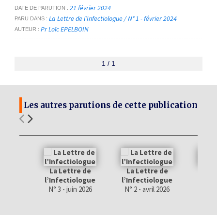
21 février 2024
DATE DE PARUTION
La Lettre de l’Infectiologue / N° 1 - février 2024
PARU DANS
Pr Loïc EPELBOIN
AUTEUR
1 / 1
Les autres parutions de cette publication
La Lettre de
La Lettre de
La 
l’Infectiologue
l’Infectiologue
l’Inf
N° 3 - juin 2026
N° 2 - avril 2026
N° 1