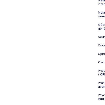
Mala
infe
Mala
rare
Méd
géné
Neur
Onco
Opht
Phar
Pneu
/ OR
Prat
ava
Psych
Addi