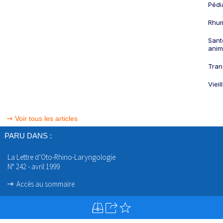
Pédi
Rhum
Sant
anim
Tran
Viei
Voir tous les articles
PARU DANS :
La Lettre d’Oto-Rhino-Laryngologie
N° 242 - avril 1999
Accès au sommaire