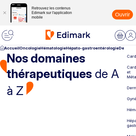
Retrouvez les contenus
Edimark sur l'application
Ouvrir
mobile
Accueil
Oncologie
Hématologie
Hépato-gastroentérologie
Dermato
Nos domaines
Card
Card
thérapeutiques
de A
et
Méta
à Z
Derm
Gyné
Héma
Hépa
gast