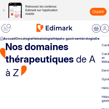
Retrouvez les contenus
Edimark sur l'application
Ouvrir
mobile
Accueil
Oncologie
Hématologie
Hépato-gastroentérologie
Dermato
Nos domaines
Card
Card
thérapeutiques
de A
et
Méta
à Z
Derm
Gyné
Héma
Hépa
gast