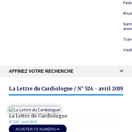
Pédi
Rhum
Sant
anim
Tran
Viei
AFFINEZ VOTRE RECHERCHE
Recherche textuelle
La Lettre du Cardiologue / N° 524 - avril 2019
Publication
La Lettre du Cardiologue
N° 524 - avril 2019
ACHETER CE NUMÉRO