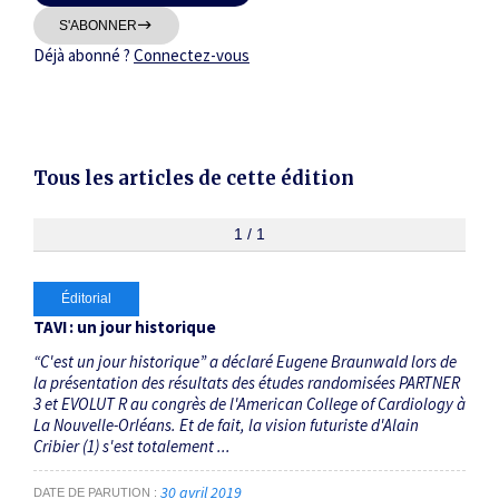
Thématiques
S'ABONNER
Déjà abonné ?
Connectez-vous
Tous les articles de cette édition
Dates
Du
1 / 1
au
Éditorial
RECHERCHER
TAVI : un jour historique
“C'est un jour historique” a déclaré Eugene Braunwald lors de
la présentation des résultats des études randomisées PARTNER
3 et EVOLUT R au congrès de l'American College of Cardiology à
La Nouvelle-Orléans. Et de fait, la vision futuriste d'Alain
Cribier (1) s'est totalement ...
30 avril 2019
DATE DE PARUTION