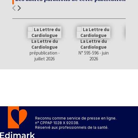
La Lettre du
La Lettre du
La 
Cardiologue
Cardiologue
Car
prépublication -
N° 595-596 - juin
N° 593
juillet 2026
2026
Reconnu comme service de presse en ligne.
n° CPPAP 1028 X 92038.
Réservé aux professionnels de la santé.