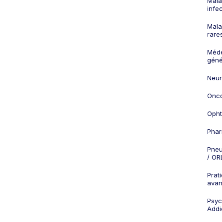
Mala
infe
Mala
rare
Méd
géné
Neur
Onco
Opht
Phar
Pneu
/ OR
Prat
ava
Psych
Addi