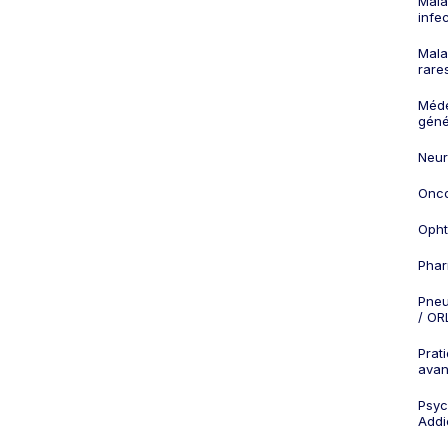
Mala
infe
Mala
rare
Méd
géné
Neur
Onco
Opht
Phar
Pneu
/ OR
Prat
ava
Psych
Addi