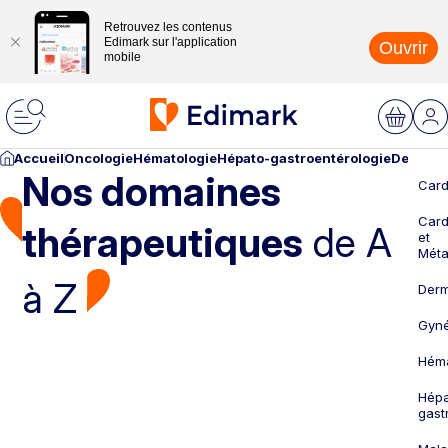
Retrouvez les contenus
Edimark sur l'application
Ouvrir
mobile
Accueil
Oncologie
Hématologie
Hépato-gastroentérologie
Dermato
Nos domaines
Card
Card
thérapeutiques
de A
et
Méta
à Z
Derm
Gyné
Héma
Hépa
gast