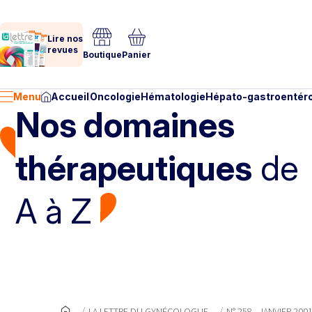
Lire nos
revues
Boutique
Panier
Menu
Accueil
Oncologie
Hématologie
Hépato-gastroentéro
Nos domaines
thérapeutiques
de
A à Z
LA LETTRE DU GYNÉCOLOGUE
N° 258 - JANVIER 200