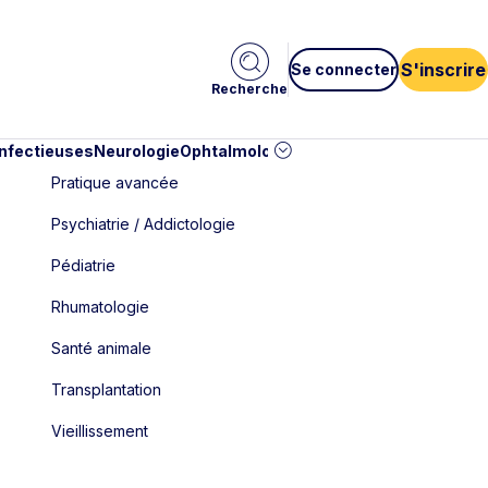
S'inscrire
Se connecter
Recherche
infectieuses
Neurologie
Ophtalmologie
Pédiatrie
Cardiologie
Car
Pratique avancée
Psychiatrie / Addictologie
Pédiatrie
Rhumatologie
Santé animale
Transplantation
Vieillissement