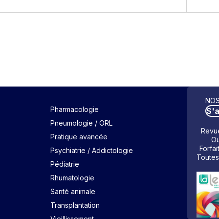
NOS
Pharmacologie
S'
Pneumologie / ORL
Revue
Pratique avancée
Ou
Forfai
Psychiatrie / Addictologie
Toutes
Pédiatrie
Rhumatologie
Santé animale
Transplantation
Vieillissement