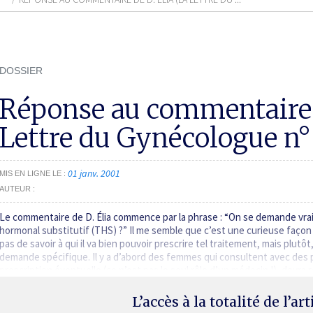
DOSSIER
Réponse au commentaire d
Lettre du Gynécologue n°
01 janv. 2001
MIS EN LIGNE LE
AUTEUR
Le commentaire de D. Élia commence par la phrase : “On se demande vrai
hormonal substitutif (THS) ?” Il me semble que c’est une curieuse faço
pas de savoir à qui il va bien pouvoir prescrire tel traitement, mais plutô
demande spécifique. Il y a d’abord des femmes qui consultent avec des pl
prescription éventuelle (ce n’est pas le seul rôle d’un médecin !), devra
L’accès à la totalité de l’ar