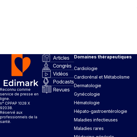
Domaines thérapeutiques
Articles
Congrès
Cardiologie
Vidéos
Cardiorénal et Métabolisme
Podcasts
Dermatologie
Revues
Reconnu comme
Gynécologie
service de presse en
ligne.
Hématologie
n° CPPAP 1028 X
92038.
Hépato-gastroentérologie
Réservé aux
professionnels de la
Maladies infectieuses
santé.
Maladies rares
Médecine générale