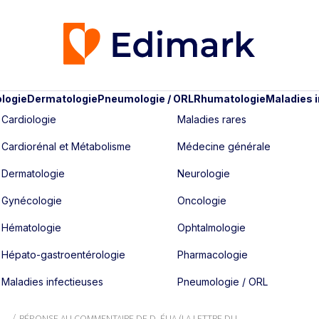
logie
Dermatologie
Pneumologie / ORL
Rhumatologie
Maladies 
Cardiologie
Maladies rares
Cardiorénal et Métabolisme
Médecine générale
Dermatologie
Neurologie
Gynécologie
Oncologie
Hématologie
Ophtalmologie
Hépato-gastroentérologie
Pharmacologie
Maladies infectieuses
Pneumologie / ORL
1
RÉPONSE AU COMMENTAIRE DE D. ÉLIA (LA LETTRE DU ...