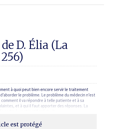
e D. Élia (La
 256)
ment à quoi peut bien encore servir le traitement
n d’aborder le problème. Le problème du médecin n’est
t, comment il va répondre à telle patiente et à sa
aintes, et à qui il faut apporter des réponses. La
 répondre à un objectif précis. Je…
ticle est protégé